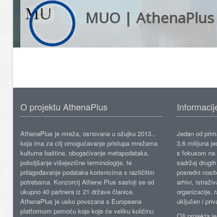
MUO | AthenaPlus
O projektu AthenaPlus
Informacij
AthenaPlus je mreža, osnovana u ožujku 2013.,
Jedan od prima
koja ima za cilj omogućavanje pristupa mrežama
3,6 milijuna j
kulturne baštine, obogaćivanje metapodataka,
s fokusom na s
poboljšanje višejezične terminologije, te
sadržaj drugih 
prilagođavanje podataka korisnicima s različitim
posredni nosite
potrebama. Konzorcij Athene Plus sastoji se od
arhivi, istraži
ukupno 40 partnera iz 21 države članice.
organizacije, 
AthenaPlus je usko povezana s Europeana
uključen i priv
platformom pomoću koje koje će veliku količinu
Cilj projekta 