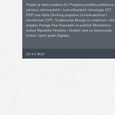
Projekt je dobio sredstva EU Programa podrške politikama 
primjenu informacijskih i komunikacijskih tehnologije (ICT
PSP) kao dijela Okvirnog programa za konkurentnost i
inovativnost (CIP). Sudjelovanje Muzeja za umjetnost i obrt
projektu Partage Plus financijski će podržati Ministarstvo
kulture Republike Hrvatske i Gradski ured za obrazovanje,
kulturu i šport grada Zagreba.
2014 © MUO