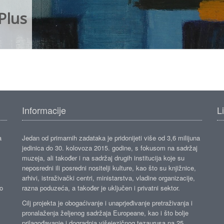
Plus
Informacije
L
a
Jedan od primarnih zadataka je pridonijeti više od 3,6 milijuna
jedinica do 30. kolovoza 2015. godine, s fokusom na sadržaj
muzeja, ali također i na sadržaj drugih institucija koje su
neposredni ili posredni nositelji kulture, kao što su knjižnice,
arhivi, istraživački centri, ministarstva, vladine organizacije,
ko
razna poduzeća, a također je uključen i privatni sektor.
Cilj projekta je obogaćivanje i unaprjeđivanje pretraživanja i
pronalaženja željenog sadržaja Europeane, kao i što bolje
prilagođavanje i dogradnja višejezičnog tezaurusa na 25