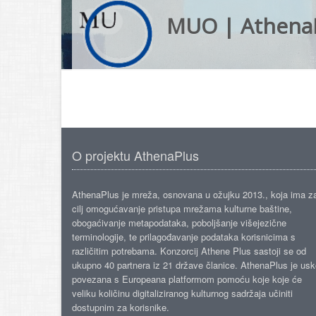
MUO | Athena
O projektu AthenaPlus
AthenaPlus je mreža, osnovana u ožujku 2013., koja ima z
cilj omogućavanje pristupa mrežama kulturne baštine,
obogaćivanje metapodataka, poboljšanje višejezične
terminologije, te prilagođavanje podataka korisnicima s
različitim potrebama. Konzorcij Athene Plus sastoji se od
ukupno 40 partnera iz 21 države članice. AthenaPlus je us
povezana s Europeana platformom pomoću koje koje će
veliku količinu digitaliziranog kulturnog sadržaja učiniti
dostupnim za korisnike.