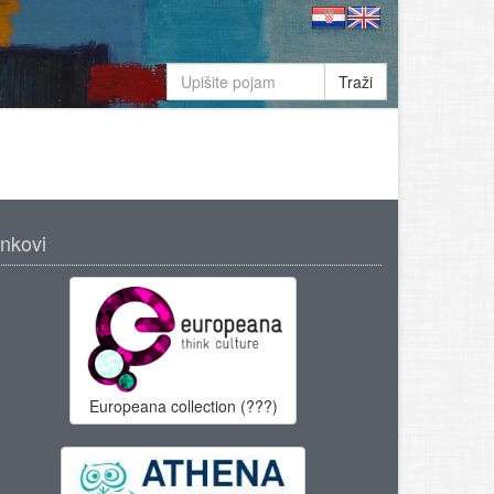
Traži
inkovi
Europeana collection (???)