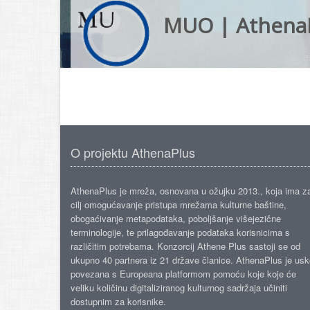
MUO | Athena
O projektu AthenaPlus
AthenaPlus je mreža, osnovana u ožujku 2013., koja ima z
cilj omogućavanje pristupa mrežama kulturne baštine,
obogaćivanje metapodataka, poboljšanje višejezične
terminologije, te prilagođavanje podataka korisnicima s
različitim potrebama. Konzorcij Athene Plus sastoji se od
ukupno 40 partnera iz 21 države članice. AthenaPlus je us
povezana s Europeana platformom pomoću koje koje će
veliku količinu digitaliziranog kulturnog sadržaja učiniti
dostupnim za korisnike.