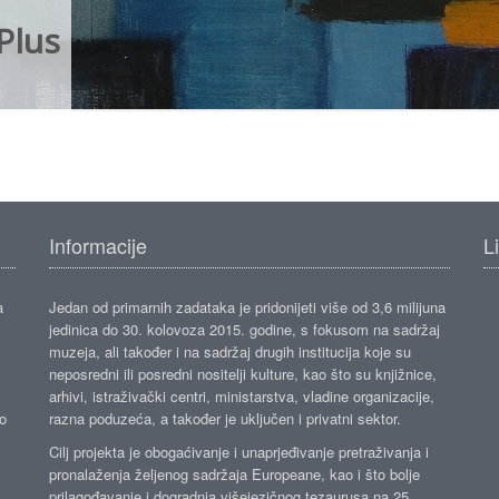
Plus
Informacije
L
a
Jedan od primarnih zadataka je pridonijeti više od 3,6 milijuna
jedinica do 30. kolovoza 2015. godine, s fokusom na sadržaj
muzeja, ali također i na sadržaj drugih institucija koje su
neposredni ili posredni nositelji kulture, kao što su knjižnice,
arhivi, istraživački centri, ministarstva, vladine organizacije,
ko
razna poduzeća, a također je uključen i privatni sektor.
Cilj projekta je obogaćivanje i unaprjeđivanje pretraživanja i
pronalaženja željenog sadržaja Europeane, kao i što bolje
prilagođavanje i dogradnja višejezičnog tezaurusa na 25