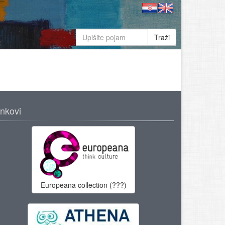
Traži
inkovi
Europeana collection (???)