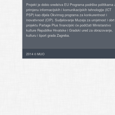
Projekt je dobio sredstva EU Programa podrške politikama 
primjenu informacijskih i komunikacijskih tehnologije (ICT
PSP) kao dijela Okvirnog programa za konkurentnost i
inovativnost (CIP). Sudjelovanje Muzeja za umjetnost i obrt
projektu Partage Plus financijski će podržati Ministarstvo
kulture Republike Hrvatske i Gradski ured za obrazovanje,
kulturu i šport grada Zagreba.
2014 © MUO