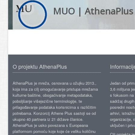
MUO | AthenaPlus
O projektu AthenaPlus
Informacij
AthenaPlus je mreža, osnovana u ožujku 2013.,
Jedan od prima
koja ima za cilj omogućavanje pristupa mrežama
3,6 milijuna j
kulturne baštine, obogaćivanje metapodataka,
s fokusom na s
poboljšanje višejezične terminologije, te
sadržaj drugih 
prilagođavanje podataka korisnicima s različitim
posredni nosite
potrebama. Konzorcij Athene Plus sastoji se od
arhivi, istraži
ukupno 40 partnera iz 21 države članice.
organizacije, 
AthenaPlus je usko povezana s Europeana
uključen i priv
platformom pomoću koje koje će veliku količinu
Cilj projekta 