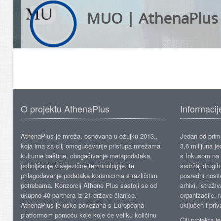
MUO | AthenaPlus
O projektu AthenaPlus
Informacij
AthenaPlus je mreža, osnovana u ožujku 2013.,
Jedan od prima
koja ima za cilj omogućavanje pristupa mrežama
3,6 milijuna j
kulturne baštine, obogaćivanje metapodataka,
s fokusom na s
poboljšanje višejezične terminologije, te
sadržaj drugih 
prilagođavanje podataka korisnicima s različitim
posredni nosite
potrebama. Konzorcij Athene Plus sastoji se od
arhivi, istraži
ukupno 40 partnera iz 21 države članice.
organizacije, 
AthenaPlus je usko povezana s Europeana
uključen i priv
platformom pomoću koje koje će veliku količinu
Cilj projekta 