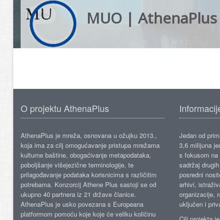
MUO | AthenaPlus
O projektu AthenaPlus
Informacij
AthenaPlus je mreža, osnovana u ožujku 2013.,
Jedan od prima
koja ima za cilj omogućavanje pristupa mrežama
3,6 milijuna j
kulturne baštine, obogaćivanje metapodataka,
s fokusom na s
poboljšanje višejezične terminologije, te
sadržaj drugih 
prilagođavanje podataka korisnicima s različitim
posredni nosite
potrebama. Konzorcij Athene Plus sastoji se od
arhivi, istraži
ukupno 40 partnera iz 21 države članice.
organizacije, 
AthenaPlus je usko povezana s Europeana
uključen i priv
platformom pomoću koje koje će veliku količinu
Cilj projekta 