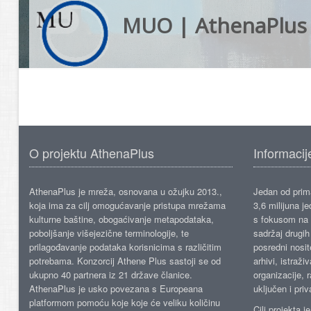
MUO | AthenaPlus
O projektu AthenaPlus
Informacij
AthenaPlus je mreža, osnovana u ožujku 2013.,
Jedan od prima
koja ima za cilj omogućavanje pristupa mrežama
3,6 milijuna j
kulturne baštine, obogaćivanje metapodataka,
s fokusom na s
poboljšanje višejezične terminologije, te
sadržaj drugih 
prilagođavanje podataka korisnicima s različitim
posredni nosite
potrebama. Konzorcij Athene Plus sastoji se od
arhivi, istraži
ukupno 40 partnera iz 21 države članice.
organizacije, 
AthenaPlus je usko povezana s Europeana
uključen i priv
platformom pomoću koje koje će veliku količinu
Cilj projekta 