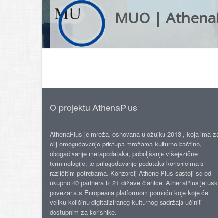
MUO | Athena
O projektu AthenaPlus
AthenaPlus je mreža, osnovana u ožujku 2013., koja ima z
cilj omogućavanje pristupa mrežama kulturne baštine,
obogaćivanje metapodataka, poboljšanje višejezične
terminologije, te prilagođavanje podataka korisnicima s
različitim potrebama. Konzorcij Athene Plus sastoji se od
ukupno 40 partnera iz 21 države članice. AthenaPlus je us
povezana s Europeana platformom pomoću koje koje će
veliku količinu digitaliziranog kulturnog sadržaja učiniti
dostupnim za korisnike.