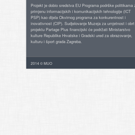
Projekt je dobio sredstva EU Programa podrške politikama 
primjenu informacijskih i komunikacijskih tehnologije (ICT
PSP) kao dijela Okvirnog programa za konkurentnost i
inovativnost (CIP). Sudjelovanje Muzeja za umjetnost i obrt
projektu Partage Plus financijski će podržati Ministarstvo
kulture Republike Hrvatske i Gradski ured za obrazovanje,
kulturu i šport grada Zagreba.
2014 © MUO