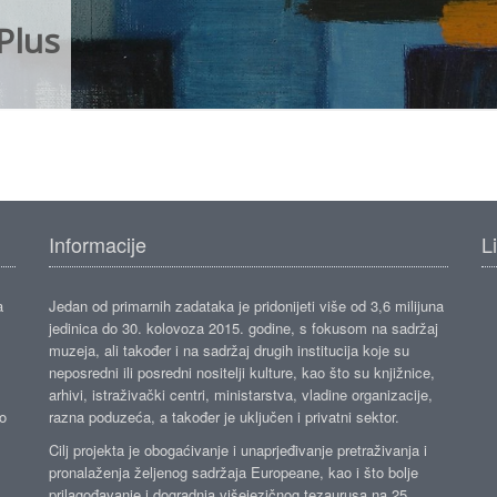
Plus
Informacije
L
a
Jedan od primarnih zadataka je pridonijeti više od 3,6 milijuna
jedinica do 30. kolovoza 2015. godine, s fokusom na sadržaj
muzeja, ali također i na sadržaj drugih institucija koje su
neposredni ili posredni nositelji kulture, kao što su knjižnice,
arhivi, istraživački centri, ministarstva, vladine organizacije,
ko
razna poduzeća, a također je uključen i privatni sektor.
Cilj projekta je obogaćivanje i unaprjeđivanje pretraživanja i
pronalaženja željenog sadržaja Europeane, kao i što bolje
prilagođavanje i dogradnja višejezičnog tezaurusa na 25