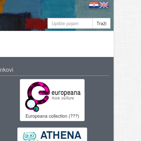
Traži
inkovi
Europeana collection (???)