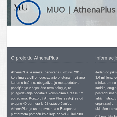
MUO | AthenaPlus
O projektu AthenaPlus
Informacij
AthenaPlus je mreža, osnovana u ožujku 2013.,
Jedan od prima
koja ima za cilj omogućavanje pristupa mrežama
3,6 milijuna j
kulturne baštine, obogaćivanje metapodataka,
s fokusom na s
poboljšanje višejezične terminologije, te
sadržaj drugih 
prilagođavanje podataka korisnicima s različitim
posredni nosite
potrebama. Konzorcij Athene Plus sastoji se od
arhivi, istraži
ukupno 40 partnera iz 21 države članice.
organizacije, 
AthenaPlus je usko povezana s Europeana
uključen i priv
platformom pomoću koje koje će veliku količinu
Cilj projekta 