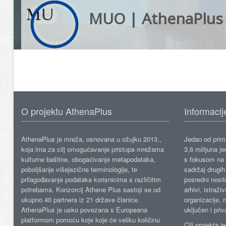
MUO | AthenaPlus
O projektu AthenaPlus
Informacij
AthenaPlus je mreža, osnovana u ožujku 2013.,
Jedan od prima
koja ima za cilj omogućavanje pristupa mrežama
3,6 milijuna j
kulturne baštine, obogaćivanje metapodataka,
s fokusom na s
poboljšanje višejezične terminologije, te
sadržaj drugih 
prilagođavanje podataka korisnicima s različitim
posredni nosite
potrebama. Konzorcij Athene Plus sastoji se od
arhivi, istraži
ukupno 40 partnera iz 21 države članice.
organizacije, 
AthenaPlus je usko povezana s Europeana
uključen i priv
platformom pomoću koje koje će veliku količinu
Cilj projekta 