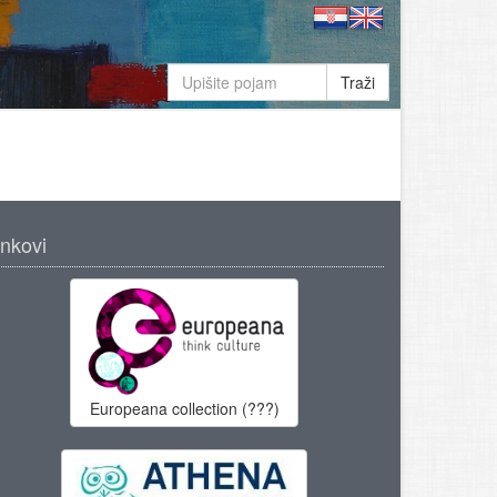
Traži
inkovi
Europeana collection (???)