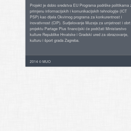
Projekt je dobio sredstva EU Programa podrške politikama 
primjenu informacijskih i komunikacijskih tehnologije (ICT
PSP) kao dijela Okvirnog programa za konkurentnost i
inovativnost (CIP). Sudjelovanje Muzeja za umjetnost i obrt
projektu Partage Plus financijski će podržati Ministarstvo
kulture Republike Hrvatske i Gradski ured za obrazovanje,
kulturu i šport grada Zagreba.
2014 © MUO