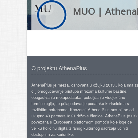
MUO | Athena
O projektu AthenaPlus
AthenaPlus je mreža, osnovana u ožujku 2013., koja ima z
cilj omogućavanje pristupa mrežama kulturne baštine,
obogaćivanje metapodataka, poboljšanje višejezične
terminologije, te prilagođavanje podataka korisnicima s
različitim potrebama. Konzorcij Athene Plus sastoji se od
ukupno 40 partnera iz 21 države članice. AthenaPlus je us
povezana s Europeana platformom pomoću koje koje će
veliku količinu digitaliziranog kulturnog sadržaja učiniti
dostupnim za korisnike.