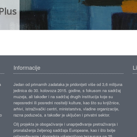
Plus
Informacije
L
a
Jedan od primarnih zadataka je pridonijeti više od 3,6 milijuna
jedinica do 30. kolovoza 2015. godine, s fokusom na sadržaj
muzeja, ali također i na sadržaj drugih institucija koje su
neposredni ili posredni nositelji kulture, kao što su knjižnice,
arhivi, istraživački centri, ministarstva, vladine organizacije,
ko
razna poduzeća, a također je uključen i privatni sektor.
Cilj projekta je obogaćivanje i unaprjeđivanje pretraživanja i
pronalaženja željenog sadržaja Europeane, kao i što bolje
prilagođavanje i dogradnja višejezičnog tezaurusa na 25