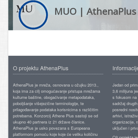
MUO | AthenaPlus
O projektu AthenaPlus
Informacij
AthenaPlus je mreža, osnovana u ožujku 2013.,
Jedan od prima
koja ima za cilj omogućavanje pristupa mrežama
3,6 milijuna j
kulturne baštine, obogaćivanje metapodataka,
s fokusom na s
poboljšanje višejezične terminologije, te
sadržaj drugih 
prilagođavanje podataka korisnicima s različitim
posredni nosite
potrebama. Konzorcij Athene Plus sastoji se od
arhivi, istraži
ukupno 40 partnera iz 21 države članice.
organizacije, 
AthenaPlus je usko povezana s Europeana
uključen i priv
platformom pomoću koje koje će veliku količinu
Cilj projekta 