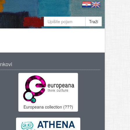
Traži
inkovi
Europeana collection (???)