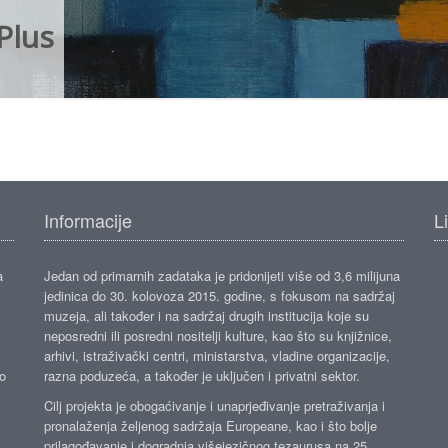
Plus
Informacije
L
a
Jedan od primarnih zadataka je pridonijeti više od 3,6 milijuna
jedinica do 30. kolovoza 2015. godine, s fokusom na sadržaj
muzeja, ali također i na sadržaj drugih institucija koje su
neposredni ili posredni nositelji kulture, kao što su knjižnice,
arhivi, istraživački centri, ministarstva, vladine organizacije,
ko
razna poduzeća, a također je uključen i privatni sektor.
Cilj projekta je obogaćivanje i unaprjeđivanje pretraživanja i
pronalaženja željenog sadržaja Europeane, kao i što bolje
prilagođavanje i dogradnja višejezičnog tezaurusa na 25