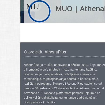
MUO | Athena
O projektu AthenaPlus
AthenaPlus je mreža, osnovana u ožujku 2013., koja ima z
cilj omogućavanje pristupa mrežama kulturne baštine,
obogaćivanje metapodataka, poboljšanje višejezične
terminologije, te prilagođavanje podataka korisnicima s
različitim potrebama. Konzorcij Athene Plus sastoji se od
ukupno 40 partnera iz 21 države članice. AthenaPlus je us
povezana s Europeana platformom pomoću koje koje će
veliku količinu digitaliziranog kulturnog sadržaja učiniti
dostupnim za korisnike.