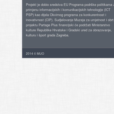
Projekt je dobio sredstva EU Programa podrške politikama 
primjenu informacijskih i komunikacijskih tehnologije (ICT
PSP) kao dijela Okvirnog programa za konkurentnost i
inovativnost (CIP). Sudjelovanje Muzeja za umjetnost i obrt
projektu Partage Plus financijski će podržati Ministarstvo
kulture Republike Hrvatske i Gradski ured za obrazovanje,
kulturu i šport grada Zagreba.
2014 © MUO