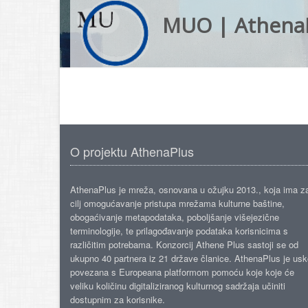
MUO | Athena
O projektu AthenaPlus
AthenaPlus je mreža, osnovana u ožujku 2013., koja ima z
cilj omogućavanje pristupa mrežama kulturne baštine,
obogaćivanje metapodataka, poboljšanje višejezične
terminologije, te prilagođavanje podataka korisnicima s
različitim potrebama. Konzorcij Athene Plus sastoji se od
ukupno 40 partnera iz 21 države članice. AthenaPlus je us
povezana s Europeana platformom pomoću koje koje će
veliku količinu digitaliziranog kulturnog sadržaja učiniti
dostupnim za korisnike.