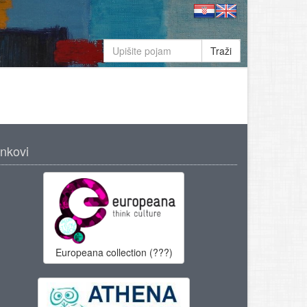
Traži
inkovi
Europeana collection (???)