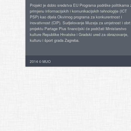
Projekt je dobio sredstva EU Programa podrške politikama 
primjenu informacijskih i komunikacijskih tehnologije (ICT
PSP) kao dijela Okvirnog programa za konkurentnost i
inovativnost (CIP). Sudjelovanje Muzeja za umjetnost i obrt
projektu Partage Plus financijski će podržati Ministarstvo
kulture Republike Hrvatske i Gradski ured za obrazovanje,
kulturu i šport grada Zagreba.
2014 © MUO