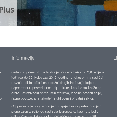
Plus
Informacije
L
a
Jedan od primarnih zadataka je pridonijeti više od 3,6 milijuna
jedinica do 30. kolovoza 2015. godine, s fokusom na sadržaj
muzeja, ali također i na sadržaj drugih institucija koje su
neposredni ili posredni nositelji kulture, kao što su knjižnice,
arhivi, istraživački centri, ministarstva, vladine organizacije,
ko
razna poduzeća, a također je uključen i privatni sektor.
Cilj projekta je obogaćivanje i unaprjeđivanje pretraživanja i
pronalaženja željenog sadržaja Europeane, kao i što bolje
prilagođavanje i dogradnja višejezičnog tezaurusa na 25