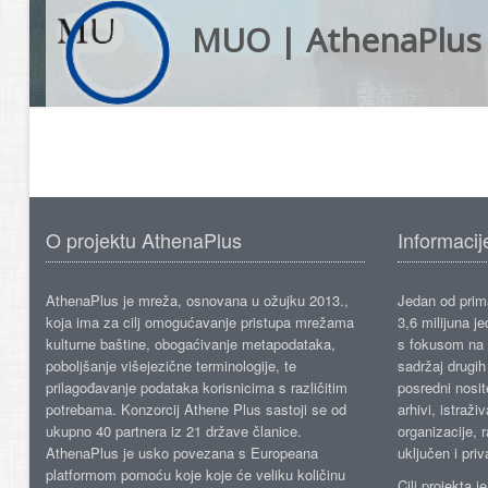
MUO | AthenaPlus
O projektu AthenaPlus
Informacij
AthenaPlus je mreža, osnovana u ožujku 2013.,
Jedan od prima
koja ima za cilj omogućavanje pristupa mrežama
3,6 milijuna j
kulturne baštine, obogaćivanje metapodataka,
s fokusom na s
poboljšanje višejezične terminologije, te
sadržaj drugih 
prilagođavanje podataka korisnicima s različitim
posredni nosite
potrebama. Konzorcij Athene Plus sastoji se od
arhivi, istraži
ukupno 40 partnera iz 21 države članice.
organizacije, 
AthenaPlus je usko povezana s Europeana
uključen i priv
platformom pomoću koje koje će veliku količinu
Cilj projekta 