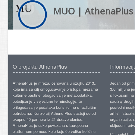
MUO | AthenaPlus
O projektu AthenaPlus
Informacij
AthenaPlus je mreža, osnovana u ožujku 2013.,
Jedan od prima
koja ima za cilj omogućavanje pristupa mrežama
3,6 milijuna j
kulturne baštine, obogaćivanje metapodataka,
s fokusom na s
poboljšanje višejezične terminologije, te
sadržaj drugih 
prilagođavanje podataka korisnicima s različitim
posredni nosite
potrebama. Konzorcij Athene Plus sastoji se od
arhivi, istraži
ukupno 40 partnera iz 21 države članice.
organizacije, 
AthenaPlus je usko povezana s Europeana
uključen i priv
platformom pomoću koje koje će veliku količinu
Cilj projekta 