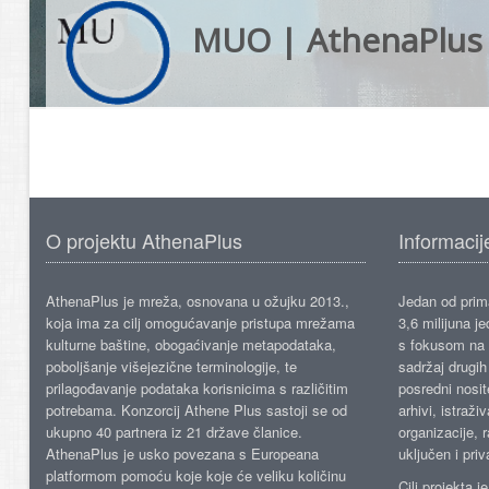
MUO | AthenaPlus
O projektu AthenaPlus
Informacij
AthenaPlus je mreža, osnovana u ožujku 2013.,
Jedan od prima
koja ima za cilj omogućavanje pristupa mrežama
3,6 milijuna j
kulturne baštine, obogaćivanje metapodataka,
s fokusom na s
poboljšanje višejezične terminologije, te
sadržaj drugih 
prilagođavanje podataka korisnicima s različitim
posredni nosite
potrebama. Konzorcij Athene Plus sastoji se od
arhivi, istraži
ukupno 40 partnera iz 21 države članice.
organizacije, 
AthenaPlus je usko povezana s Europeana
uključen i priv
platformom pomoću koje koje će veliku količinu
Cilj projekta 