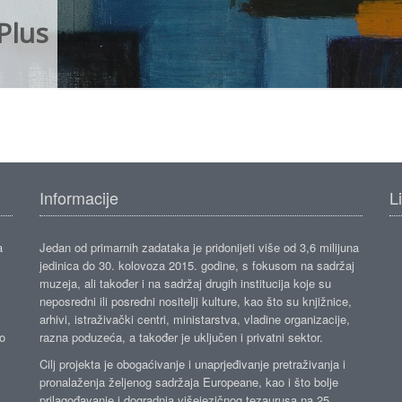
Plus
Informacije
L
a
Jedan od primarnih zadataka je pridonijeti više od 3,6 milijuna
jedinica do 30. kolovoza 2015. godine, s fokusom na sadržaj
muzeja, ali također i na sadržaj drugih institucija koje su
neposredni ili posredni nositelji kulture, kao što su knjižnice,
arhivi, istraživački centri, ministarstva, vladine organizacije,
ko
razna poduzeća, a također je uključen i privatni sektor.
Cilj projekta je obogaćivanje i unaprjeđivanje pretraživanja i
pronalaženja željenog sadržaja Europeane, kao i što bolje
prilagođavanje i dogradnja višejezičnog tezaurusa na 25