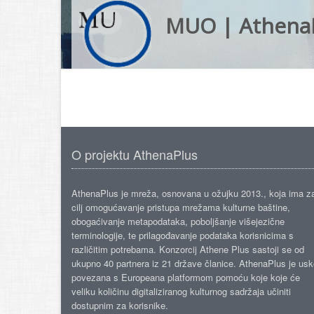
MUO | Athena
O projektu AthenaPlus
AthenaPlus je mreža, osnovana u ožujku 2013., koja ima z
cilj omogućavanje pristupa mrežama kulturne baštine,
obogaćivanje metapodataka, poboljšanje višejezične
terminologije, te prilagođavanje podataka korisnicima s
različitim potrebama. Konzorcij Athene Plus sastoji se od
ukupno 40 partnera iz 21 države članice. AthenaPlus je us
povezana s Europeana platformom pomoću koje koje će
veliku količinu digitaliziranog kulturnog sadržaja učiniti
dostupnim za korisnike.