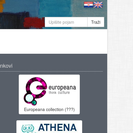
Traži
inkovi
Europeana collection (???)