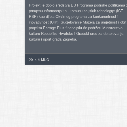
Projekt je dobio sredstva EU Programa podrške politikama 
primjenu informacijskih i komunikacijskih tehnologije (ICT
PSP) kao dijela Okvirnog programa za konkurentnost i
inovativnost (CIP). Sudjelovanje Muzeja za umjetnost i obrt
projektu Partage Plus financijski će podržati Ministarstvo
kulture Republike Hrvatske i Gradski ured za obrazovanje,
kulturu i šport grada Zagreba.
2014 © MUO