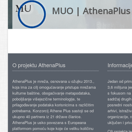
MUO | AthenaPlus
O projektu AthenaPlus
Informacij
AthenaPlus je mreža, osnovana u ožujku 2013.,
Jedan od prima
koja ima za cilj omogućavanje pristupa mrežama
3,6 milijuna j
kulturne baštine, obogaćivanje metapodataka,
s fokusom na s
poboljšanje višejezične terminologije, te
sadržaj drugih 
prilagođavanje podataka korisnicima s različitim
posredni nosite
potrebama. Konzorcij Athene Plus sastoji se od
arhivi, istraži
ukupno 40 partnera iz 21 države članice.
organizacije, 
AthenaPlus je usko povezana s Europeana
uključen i priv
platformom pomoću koje koje će veliku količinu
Cilj projekta 