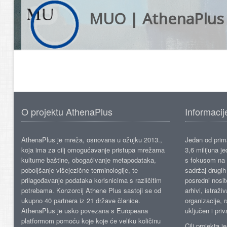
MUO | AthenaPlus
O projektu AthenaPlus
Informacij
AthenaPlus je mreža, osnovana u ožujku 2013.,
Jedan od prima
koja ima za cilj omogućavanje pristupa mrežama
3,6 milijuna j
kulturne baštine, obogaćivanje metapodataka,
s fokusom na s
poboljšanje višejezične terminologije, te
sadržaj drugih 
prilagođavanje podataka korisnicima s različitim
posredni nosite
potrebama. Konzorcij Athene Plus sastoji se od
arhivi, istraži
ukupno 40 partnera iz 21 države članice.
organizacije, 
AthenaPlus je usko povezana s Europeana
uključen i priv
platformom pomoću koje koje će veliku količinu
Cilj projekta 