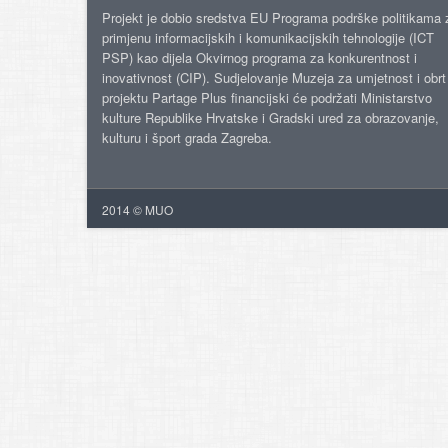
Projekt je dobio sredstva EU Programa podrške politikama 
primjenu informacijskih i komunikacijskih tehnologije (ICT
PSP) kao dijela Okvirnog programa za konkurentnost i
inovativnost (CIP). Sudjelovanje Muzeja za umjetnost i obrt
projektu Partage Plus financijski će podržati Ministarstvo
kulture Republike Hrvatske i Gradski ured za obrazovanje,
kulturu i šport grada Zagreba.
2014 © MUO