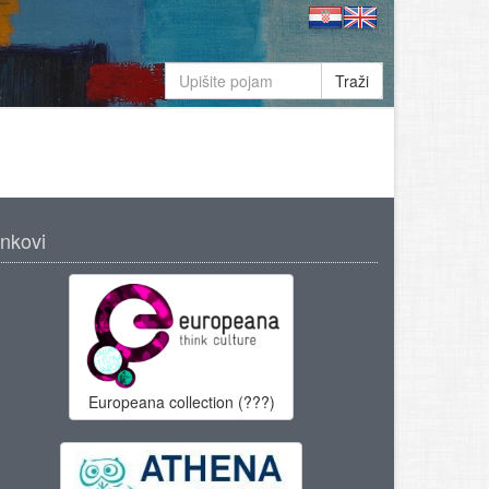
Traži
inkovi
Europeana collection (???)