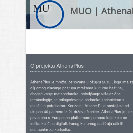
MUO | Athena
O projektu AthenaPlus
AthenaPlus je mreža, osnovana u ožujku 2013., koja ima z
cilj omogućavanje pristupa mrežama kulturne baštine,
obogaćivanje metapodataka, poboljšanje višejezične
terminologije, te prilagođavanje podataka korisnicima s
različitim potrebama. Konzorcij Athene Plus sastoji se od
ukupno 40 partnera iz 21 države članice. AthenaPlus je us
povezana s Europeana platformom pomoću koje koje će
veliku količinu digitaliziranog kulturnog sadržaja učiniti
dostupnim za korisnike.