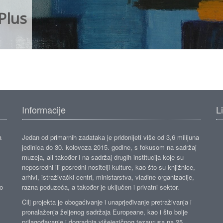
Plus
Informacije
L
a
Jedan od primarnih zadataka je pridonijeti više od 3,6 milijuna
jedinica do 30. kolovoza 2015. godine, s fokusom na sadržaj
muzeja, ali također i na sadržaj drugih institucija koje su
neposredni ili posredni nositelji kulture, kao što su knjižnice,
arhivi, istraživački centri, ministarstva, vladine organizacije,
ko
razna poduzeća, a također je uključen i privatni sektor.
Cilj projekta je obogaćivanje i unaprjeđivanje pretraživanja i
pronalaženja željenog sadržaja Europeane, kao i što bolje
prilagođavanje i dogradnja višejezičnog tezaurusa na 25