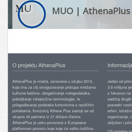
MUO | AthenaPlus
O projektu AthenaPlus
Informacij
AthenaPlus je mreža, osnovana u ožujku 2013.,
Jedan od prima
koja ima za cilj omogućavanje pristupa mrežama
3,6 milijuna j
kulturne baštine, obogaćivanje metapodataka,
s fokusom na s
poboljšanje višejezične terminologije, te
sadržaj drugih 
prilagođavanje podataka korisnicima s različitim
posredni nosite
potrebama. Konzorcij Athene Plus sastoji se od
arhivi, istraži
ukupno 40 partnera iz 21 države članice.
organizacije, 
AthenaPlus je usko povezana s Europeana
uključen i priv
platformom pomoću koje koje će veliku količinu
Cilj projekta 