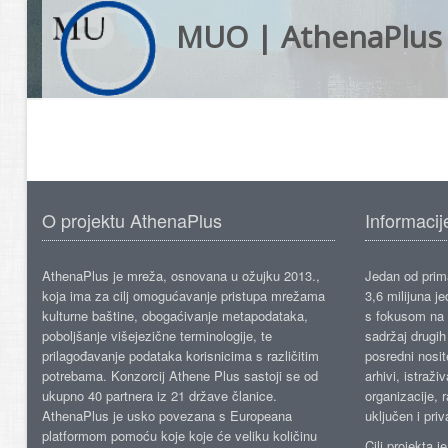
MUO | AthenaPlus
O projektu AthenaPlus
Informacij
AthenaPlus je mreža, osnovana u ožujku 2013.,
Jedan od prima
koja ima za cilj omogućavanje pristupa mrežama
3,6 milijuna j
kulturne baštine, obogaćivanje metapodataka,
s fokusom na s
poboljšanje višejezične terminologije, te
sadržaj drugih 
prilagođavanje podataka korisnicima s različitim
posredni nosite
potrebama. Konzorcij Athene Plus sastoji se od
arhivi, istraži
ukupno 40 partnera iz 21 države članice.
organizacije, 
AthenaPlus je usko povezana s Europeana
uključen i priv
platformom pomoću koje koje će veliku količinu
Cilj projekta 