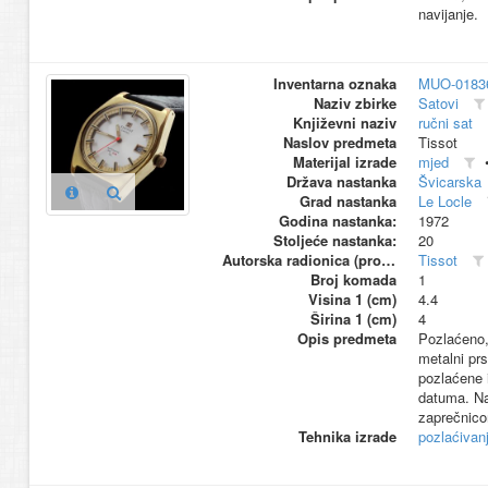
navijanje.
Inventarna oznaka
MUO-0183
Naziv zbirke
Satovi
Književni naziv
ručni sat
Naslov predmeta
Tissot
Materijal izrade
mjed
Država nastanka
Švicarska
Grad nastanka
Le Locle
Godina nastanka:
1972
Stoljeće nastanka:
20
Autorska radionica (proizvođač)
Tissot
Broj komada
1
Visina 1 (cm)
4.4
Širina 1 (cm)
4
Opis predmeta
Pozlaćeno,
metalni pr
pozlaćene i
datuma. Na
zaprečnico
Tehnika izrade
pozlaćivan