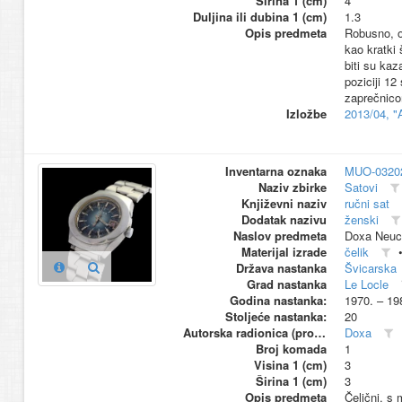
Širina 1 (cm)
4
Duljina ili dubina 1 (cm)
1.3
Opis predmeta
Robusno, o
kao kratki
biti su kaz
poziciji 12
zaprečnico
Izložbe
2013/04, "
Inventarna oznaka
MUO-0320
Naziv zbirke
Satovi
Književni naziv
ručni sat
Dodatak nazivu
ženski
Naslov predmeta
Doxa Neuch
Materijal izrade
čelik
Država nastanka
Švicarska
Grad nastanka
Le Locle
Godina nastanka:
1970. – 19
Stoljeće nastanka:
20
Autorska radionica (proizvođač)
Doxa
Broj komada
1
Visina 1 (cm)
3
Širina 1 (cm)
3
Opis predmeta
Čelični, s