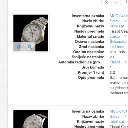
…
1
Inventarna oznaka
MUO-0481
Naziv zbirke
Satovi
Književni naziv
ručni sat
Naslov predmeta
Tissot Sea
Materijal izrade
staklo
Država nastanka
Švicarska
Grad nastanka
Le Locle
Godina nastanka:
oko 1995
Stoljeće nastanka:
20
Autorska radionica (proizvođač)
Tissot
Broj komada
1
Promjer 1 (cm)
3.2
Opis predmeta
Sat i remen
brojevi za
su jednost
mehanizam
Inventarna oznaka
MUO-0461
Naziv zbirke
Satovi
Književni naziv
ručni sat
Naslov predmeta
Tissot Ca