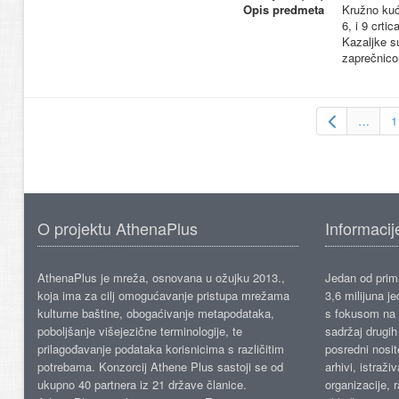
Opis predmeta
Kružno kuć
6, i 9 crti
Kazaljke s
zaprečnico
…
1
O projektu AthenaPlus
Informacij
AthenaPlus je mreža, osnovana u ožujku 2013.,
Jedan od prima
koja ima za cilj omogućavanje pristupa mrežama
3,6 milijuna j
kulturne baštine, obogaćivanje metapodataka,
s fokusom na s
poboljšanje višejezične terminologije, te
sadržaj drugih 
prilagođavanje podataka korisnicima s različitim
posredni nosite
potrebama. Konzorcij Athene Plus sastoji se od
arhivi, istraži
ukupno 40 partnera iz 21 države članice.
organizacije, 