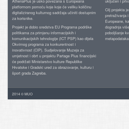
AthenaPlus je usko povezana s Europeana
uključen i priv
platformom pomoću koje koje će veliku količinu
Cilj projekta 
digitaliziranog kulturnog sadržaja učiniti dostupnim
pretraživanja 
za korisnike.
Europeane, kao
Projekt je dobio sredstva EU Programa podrške
dogradnja više
politikama za primjenu informacijskih i
poboljšanje kv
komunikacijskih tehnologije (ICT PSP) kao dijela
metapodataka
Okvirnog programa za konkurentnost i
inovativnost (CIP). Sudjelovanje Muzeja za
umjetnost i obrt u projektu Partage Plus financijski
će podržati Ministarstvo kulture Republike
Hrvatske i Gradski ured za obrazovanje, kulturu i
šport grada Zagreba.
2014 © MUO