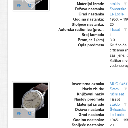
Materijal izrade
staklo
Država nastanka
Švicarska
Grad nastanka
Le Locle
Godina nastanka:
1950. – 19
Stoljeće nastanka:
20
Autorska radionica (proizvođač)
Tissot
Broj komada
1
Promjer 1 (cm)
3.3
Opis predmeta
Kružno čel
crticama (n
zašiljene.
Kalibar me
vodoneprop
Inventarna oznaka
MUO-0461
Naziv zbirke
Satovi
Književni naziv
ručni sat
Naslov predmeta
Tissot
Materijal izrade
staklo
Država nastanka
Švicarska
Grad nastanka
Le Locle
Godina nastanka:
1945. – 19
Stoljeće nastanka:
20