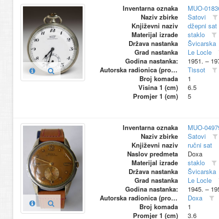
Inventarna oznaka
MUO-0183
Naziv zbirke
Satovi
Književni naziv
džepni sat
Materijal izrade
staklo
Država nastanka
Švicarska
Grad nastanka
Le Locle
Godina nastanka:
1951. – 19
Autorska radionica (proizvođač)
Tissot
Broj komada
1
Visina 1 (cm)
6.5
Promjer 1 (cm)
5
Inventarna oznaka
MUO-0497
Naziv zbirke
Satovi
Književni naziv
ručni sat
Naslov predmeta
Doxa
Materijal izrade
staklo
Država nastanka
Švicarska
Grad nastanka
Le Locle
Godina nastanka:
1945. – 19
Autorska radionica (proizvođač)
Doxa
Broj komada
1
Promjer 1 (cm)
3.6