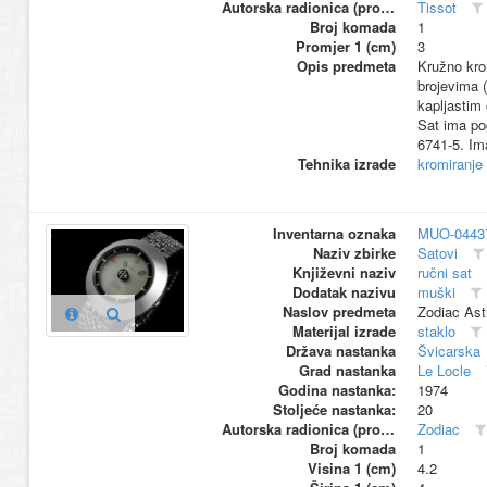
Autorska radionica (proizvođač)
Tissot
Broj komada
1
Promjer 1 (cm)
3
Opis predmeta
Kružno kro
brojevima (
kapljastim
Sat ima po
6741-5. Im
Tehnika izrade
kromiranje
Inventarna oznaka
MUO-0443
Naziv zbirke
Satovi
Književni naziv
ručni sat
Dodatak nazivu
muški
Naslov predmeta
Zodiac Ast
Materijal izrade
staklo
Država nastanka
Švicarska
Grad nastanka
Le Locle
Godina nastanka:
1974
Stoljeće nastanka:
20
Autorska radionica (proizvođač)
Zodiac
Broj komada
1
Visina 1 (cm)
4.2