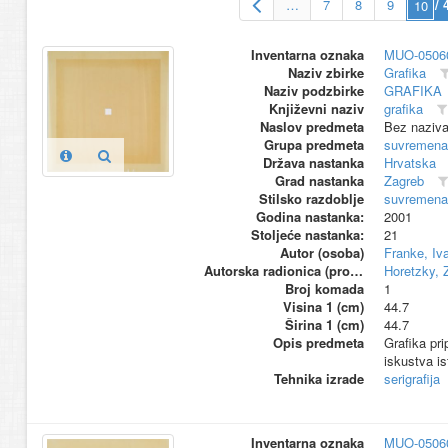
…
7
8
9
/ 
Inventarna oznaka
MUO-0506
Naziv zbirke
Grafika
Naziv podzbirke
GRAFIKA
Književni naziv
grafika
Naslov predmeta
Bez naziv
Grupa predmeta
suvremena
Država nastanka
Hrvatska
Grad nastanka
Zagreb
Stilsko razdoblje
suvremena
Godina nastanka:
2001
Stoljeće nastanka:
21
Autor (osoba)
Franke, Iv
Autorska radionica (proizvođač)
Horetzky, 
Broj komada
1
Visina 1 (cm)
44.7
Širina 1 (cm)
44.7
Opis predmeta
Grafika pri
iskustva is
Tehnika izrade
serigrafija
Inventarna oznaka
MUO-0506