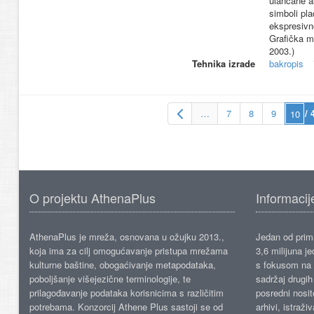
ulančane a
simboli pla
ekspresivn
Grafička m
2003.)
Tehnika izrade
bakropis
…
7
8
9
/ 
O projektu AthenaPlus
Informacij
AthenaPlus je mreža, osnovana u ožujku 2013.,
Jedan od prima
koja ima za cilj omogućavanje pristupa mrežama
3,6 milijuna j
kulturne baštine, obogaćivanje metapodataka,
s fokusom na s
poboljšanje višejezične terminologije, te
sadržaj drugih 
prilagođavanje podataka korisnicima s različitim
posredni nosite
potrebama. Konzorcij Athene Plus sastoji se od
arhivi, istraži