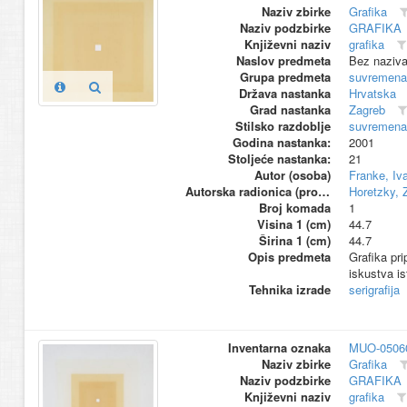
Naziv zbirke
Grafika
Naziv podzbirke
GRAFIKA
Književni naziv
grafika
Naslov predmeta
Bez naziv
Grupa predmeta
suvremena
Država nastanka
Hrvatska
Grad nastanka
Zagreb
Stilsko razdoblje
suvremena
Godina nastanka:
2001
Stoljeće nastanka:
21
Autor (osoba)
Franke, Iv
Autorska radionica (proizvođač)
Horetzky, 
Broj komada
1
Visina 1 (cm)
44.7
Širina 1 (cm)
44.7
Opis predmeta
Grafika pri
iskustva is
Tehnika izrade
serigrafija
Inventarna oznaka
MUO-0506
Naziv zbirke
Grafika
Naziv podzbirke
GRAFIKA
Književni naziv
grafika