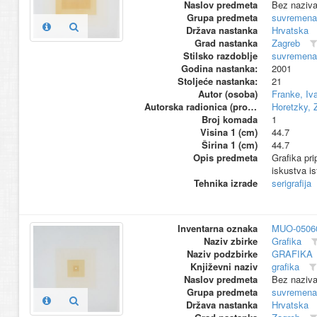
Naslov predmeta
Bez naziv
Grupa predmeta
suvremena
Država nastanka
Hrvatska
Grad nastanka
Zagreb
Stilsko razdoblje
suvremena
Godina nastanka:
2001
Stoljeće nastanka:
21
Autor (osoba)
Franke, Iv
Autorska radionica (proizvođač)
Horetzky, 
Broj komada
1
Visina 1 (cm)
44.7
Širina 1 (cm)
44.7
Opis predmeta
Grafika pri
iskustva is
Tehnika izrade
serigrafija
Inventarna oznaka
MUO-0506
Naziv zbirke
Grafika
Naziv podzbirke
GRAFIKA
Književni naziv
grafika
Naslov predmeta
Bez naziv
Grupa predmeta
suvremena
Država nastanka
Hrvatska