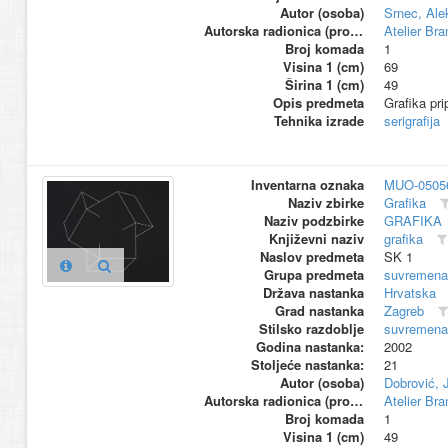
Autor (osoba)
Srnec, Ale
Autorska radionica (proizvođač)
Atelier Br
Broj komada
1
Visina 1 (cm)
69
Širina 1 (cm)
49
Opis predmeta
Grafika pri
Tehnika izrade
serigrafija
Inventarna oznaka
MUO-0505
Naziv zbirke
Grafika
Naziv podzbirke
GRAFIKA
Književni naziv
grafika
Naslov predmeta
SK 1
Grupa predmeta
suvremena
Država nastanka
Hrvatska
Grad nastanka
Zagreb
Stilsko razdoblje
suvremena
Godina nastanka:
2002
Stoljeće nastanka:
21
Autor (osoba)
Dobrović, J
Autorska radionica (proizvođač)
Atelier Br
Broj komada
1
Visina 1 (cm)
49