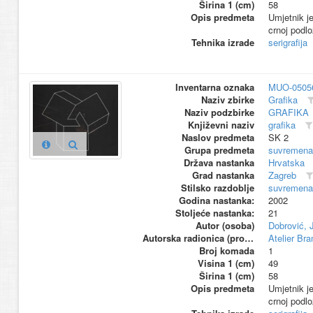
Širina 1 (cm)
58
Opis predmeta
Umjetnik je
crnoj podlo
Tehnika izrade
serigrafija
Inventarna oznaka
MUO-0505
Naziv zbirke
Grafika
Naziv podzbirke
GRAFIKA
Književni naziv
grafika
Naslov predmeta
SK 2
Grupa predmeta
suvremena
Država nastanka
Hrvatska
Grad nastanka
Zagreb
Stilsko razdoblje
suvremena
Godina nastanka:
2002
Stoljeće nastanka:
21
Autor (osoba)
Dobrović, J
Autorska radionica (proizvođač)
Atelier Br
Broj komada
1
Visina 1 (cm)
49
Širina 1 (cm)
58
Opis predmeta
Umjetnik je
crnoj podlo