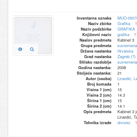
Inventarna oznaka
MUO-0507
Naziv zbirke
Grafika
Naziv podzbirke
GRAFIKA
Književni naziv
grafika
Naslov predmeta
Kabinet 3
Grupa predmeta
suvremena
Država nastanka
Hrvatska
Grad nastanka
Zagreb (?)
Stilsko razdoblje
suvremena
Godina nastanka:
2008
Stoljeće nastanka:
21
Autor (osoba)
Linardić, Le
Broj komada
1
Visina 1 (cm)
15
Visina 2 (cm)
14.3
Širina 1 (cm)
15
Širina 2 (cm)
14.1
Opis predmeta
Kabinet 3 j
Linardić, T
Tehnika izrade
drvorez