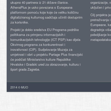
ukupno 40 partnera iz 21 države članice.
organizacije, 
AthenaPlus je usko povezana s Europeana
uključen i priv
platformom pomoću koje koje će veliku količinu
Cilj projekta 
digitaliziranog kulturnog sadržaja učiniti dostupnim
pretraživanja 
za korisnike.
Europeane, kao
Projekt je dobio sredstva EU Programa podrške
dogradnja više
politikama za primjenu informacijskih i
poboljšanje kv
komunikacijskih tehnologije (ICT PSP) kao dijela
metapodataka
Okvirnog programa za konkurentnost i
inovativnost (CIP). Sudjelovanje Muzeja za
umjetnost i obrt u projektu Partage Plus financijski
će podržati Ministarstvo kulture Republike
Hrvatske i Gradski ured za obrazovanje, kulturu i
šport grada Zagreba.
2014 © MUO