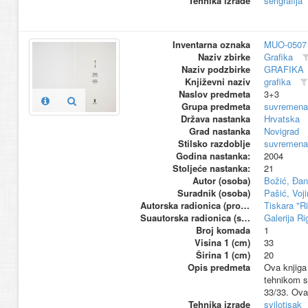
Tehnika izrade
serigrafija
Inventarna oznaka
MUO-0507
Naziv zbirke
Grafika
Naziv podzbirke
GRAFIKA
Književni naziv
grafika
Naslov predmeta
3+3
Grupa predmeta
suvremena
Država nastanka
Hrvatska
Grad nastanka
Novigrad
Stilsko razdoblje
suvremena
Godina nastanka:
2004
Stoljeće nastanka:
21
Autor (osoba)
Božić, Đan
Suradnik (osoba)
Pašić, Voji
Autorska radionica (proizvođač)
Tiskara "R
Suautorska radionica (suproizvođač)
Galerija Ri
Broj komada
1
Visina 1 (cm)
33
Širina 1 (cm)
20
Opis predmeta
Ova knjiga 
tehnikom sv
33/33. Ovaj
Tehnika izrade
svilotisak