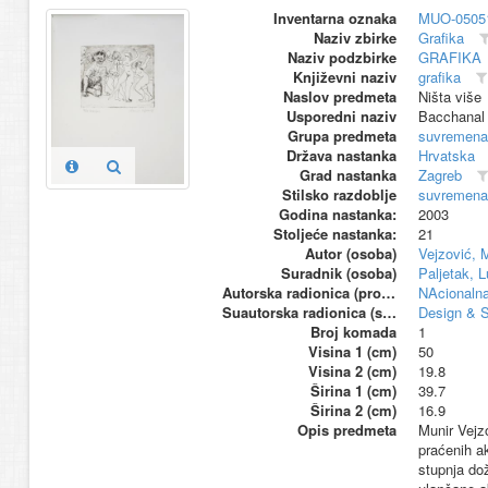
Inventarna oznaka
MUO-0505
Naziv zbirke
Grafika
Naziv podzbirke
GRAFIKA
Književni naziv
grafika
Naslov predmeta
Ništa više
Usporedni naziv
Bacchanal
Grupa predmeta
suvremena
Država nastanka
Hrvatska
Grad nastanka
Zagreb
Stilsko razdoblje
suvremena
Godina nastanka:
2003
Stoljeće nastanka:
21
Autor (osoba)
Vejzović, 
Suradnik (osoba)
Paljetak, 
Autorska radionica (proizvođač)
NAcionalna
Suautorska radionica (suproizvođač)
Design & S
Broj komada
1
Visina 1 (cm)
50
Visina 2 (cm)
19.8
Širina 1 (cm)
39.7
Širina 2 (cm)
16.9
Opis predmeta
Munir Vejzo
praćenih a
stupnja dož