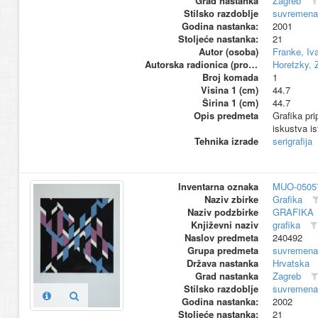
Grad nastanka
Zagreb
Stilsko razdoblje
suvremena
Godina nastanka:
2001
Stoljeće nastanka:
21
Autor (osoba)
Franke, Iv
Autorska radionica (proizvođač)
Horetzky, 
Broj komada
1
Visina 1 (cm)
44.7
Širina 1 (cm)
44.7
Opis predmeta
Grafika pri
iskustva is
Tehnika izrade
serigrafija
Inventarna oznaka
MUO-0505
Naziv zbirke
Grafika
Naziv podzbirke
GRAFIKA
Književni naziv
grafika
Naslov predmeta
240492
Grupa predmeta
suvremena
Država nastanka
Hrvatska
Grad nastanka
Zagreb
Stilsko razdoblje
suvremena
Godina nastanka:
2002
Stoljeće nastanka:
21