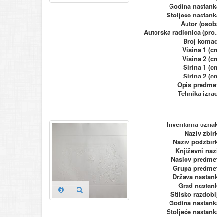
Godina nastank
Stoljeće nastank
Autor (osob
Autorska ra
Broj koma
Visina 1 (c
Visina 2 (c
Širina 1 (c
Širina 2 (c
Opis predme
Tehnika izra
Inventarna ozna
Naziv zbir
Naziv podzbir
Književni naz
Naslov predme
Grupa predme
Država nastan
Grad nastan
Stilsko razdobl
Godina nastank
Stoljeće nastank