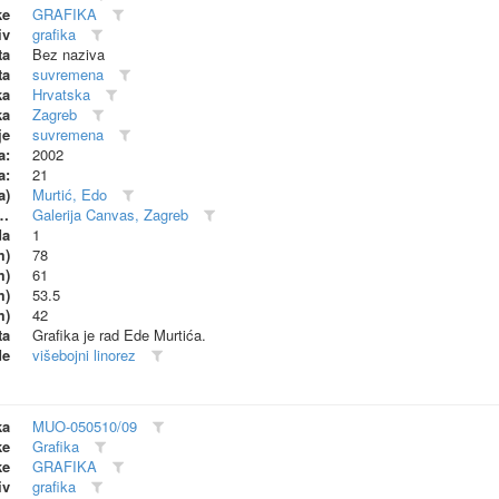
ke
GRAFIKA
iv
grafika
ta
Bez naziva
ta
suvremena
ka
Hrvatska
ka
Zagreb
je
suvremena
a:
2002
a:
21
a)
Murtić, Edo
dionica (proizvođač)
Galerija Canvas, Zagreb
da
1
m)
78
m)
61
m)
53.5
m)
42
ta
Grafika je rad Ede Murtića.
de
višebojni linorez
ka
MUO-050510/09
ke
Grafika
ke
GRAFIKA
iv
grafika