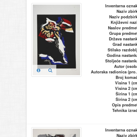
Inventarna ozna
Naziv zbir
Naziv podzbir
Književni naz
Naslov predme
Grupa predme
Država nastan
Grad nastan
Stilsko razdobl
Godina nastank
Stoljeće nastank
Autor (osob
Autorska ra
Broj koma
Visina 1 (c
Visina 2 (c
Širina 1 (c
Širina 2 (c
Opis predme
Tehnika izra
Inventarna ozna
Naziv zbir