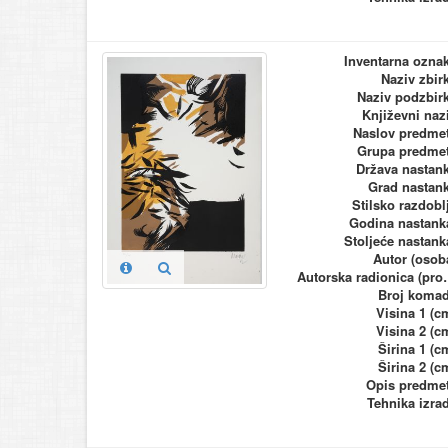
Inventarna ozna
Naziv zbir
Naziv podzbir
Književni naz
Naslov predme
Grupa predme
Država nastan
Grad nastan
Stilsko razdobl
Godina nastank
Stoljeće nastank
Autor (osob
Autorska ra
Broj koma
Visina 1 (c
Visina 2 (c
Širina 1 (c
Širina 2 (c
Opis predme
Tehnika izra