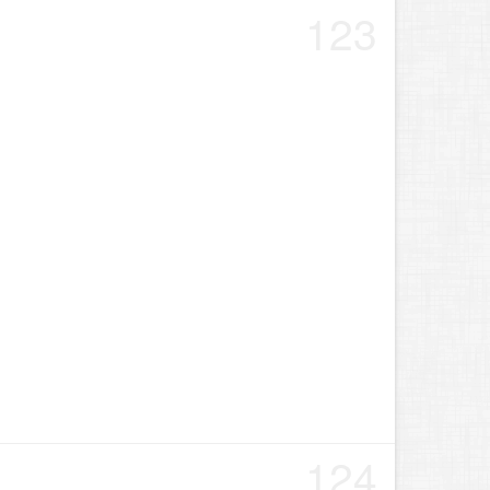
123
124