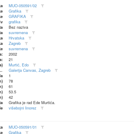
ka
MUO-050591/02
ke
Grafika
ke
GRAFIKA
iv
grafika
ta
Bez naziva
ta
suvremena
ka
Hrvatska
ka
Zagreb
je
suvremena
a:
2002
a:
21
a)
Murtić, Edo
dionica (proizvođač)
Galerija Canvas, Zagreb
da
1
m)
78
m)
61
m)
53.5
m)
42
ta
Grafika je rad Ede Murtića.
de
višebojni linorez
ka
MUO-050591/01
ke
Grafika