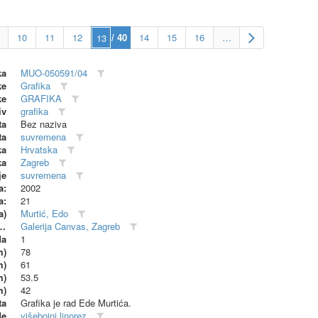
10
11
12
/ 40
14
15
16
…
ka
MUO-050591/04
ke
Grafika
ke
GRAFIKA
iv
grafika
ta
Bez naziva
ta
suvremena
ka
Hrvatska
ka
Zagreb
je
suvremena
a:
2002
a:
21
a)
Murtić, Edo
dionica (proizvođač)
Galerija Canvas, Zagreb
da
1
m)
78
m)
61
m)
53.5
m)
42
ta
Grafika je rad Ede Murtića.
de
višebojni linorez