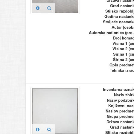
Država nastan
Grad nastan
Stilsko razdobl
Godina nastank
Stoljeće nastank
Autor (osob
Autorska ra
Broj koma
Visina 1 (c
Visina 2 (c
Širina 1 (c
Širina 2 (c
Opis predme
Tehnika izra
Inventarna ozna
Naziv zbir
Naziv podzbir
Književni naz
Naslov predme
Grupa predme
Država nastan
Grad nastan
Stilsko razdobl