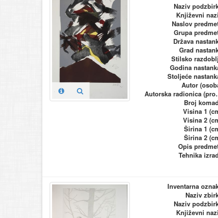
Naziv podzbir
Književni naz
Naslov predme
Grupa predme
Država nastan
Grad nastan
Stilsko razdobl
Godina nastank
Stoljeće nastank
Autor (osob
Autorska ra
Broj koma
Visina 1 (c
Visina 2 (c
Širina 1 (c
Širina 2 (c
Opis predme
Tehnika izra
Inventarna ozna
Naziv zbir
Naziv podzbir
Književni naz