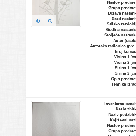
Naslov predme
Grupa predme
Država nastan
Grad nastan
Stilsko razdobl
Godina nastank
Stoljeće nastank
Autor (osob
Autorska ra
Broj koma
Visina 1 (c
Visina 2 (c
Širina 1 (c
Širina 2 (c
Opis predme
Tehnika izra
Inventarna ozna
Naziv zbir
Naziv podzbir
Književni naz
Naslov predme
Grupa predme