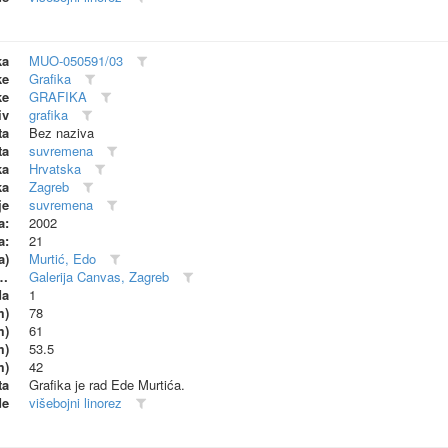
ka
MUO-050591/03
ke
Grafika
ke
GRAFIKA
iv
grafika
ta
Bez naziva
ta
suvremena
ka
Hrvatska
ka
Zagreb
je
suvremena
a:
2002
a:
21
a)
Murtić, Edo
dionica (proizvođač)
Galerija Canvas, Zagreb
da
1
m)
78
m)
61
m)
53.5
m)
42
ta
Grafika je rad Ede Murtića.
de
višebojni linorez