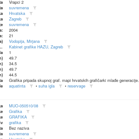
ta
Vrapci 2
ta
suvremena
ka
Hrvatska
ka
Zagreb
je
suvremena
a:
2004
a:
21
a)
Vodopija, Mirjana
dionica (proizvođač)
Kabinet grafike HAZU, Zagreb
da
1
m)
49.7
m)
34.5
m)
49.7
m)
44.5
ta
Grafika pripada skupnoj graf. mapi hrvatskih grafičarki mlađe generacije.
de
aquatinta
•
suha igla
•
reservage
ka
MUO-050510/08
ke
Grafika
ke
GRAFIKA
iv
grafika
ta
Bez naziva
ta
suvremena