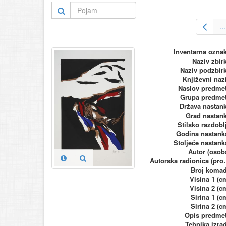
…
Inventarna ozna
Naziv zbir
Naziv podzbir
Književni naz
Naslov predme
Grupa predme
Država nastan
Grad nastan
Stilsko razdobl
Godina nastank
Stoljeće nastank
Autor (osob
Autorska ra
Broj koma
Visina 1 (c
Visina 2 (c
Širina 1 (c
Širina 2 (c
Opis predme
Tehnika izra