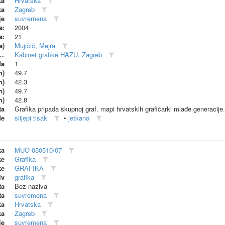
ka
Hrvatska
ka
Zagreb
je
suvremena
a:
2004
a:
21
a)
Mujičić, Mejra
dionica (proizvođač)
Kabinet grafike HAZU, Zagreb
da
1
m)
49.7
m)
42.3
m)
49.7
m)
42.8
ta
Grafika pripada skupnoj graf. mapi hrvatskih grafičarki mlađe generacije.
de
slijepi tisak
•
jetkano
ka
MUO-050510/07
ke
Grafika
ke
GRAFIKA
iv
grafika
ta
Bez naziva
ta
suvremena
ka
Hrvatska
ka
Zagreb
je
suvremena