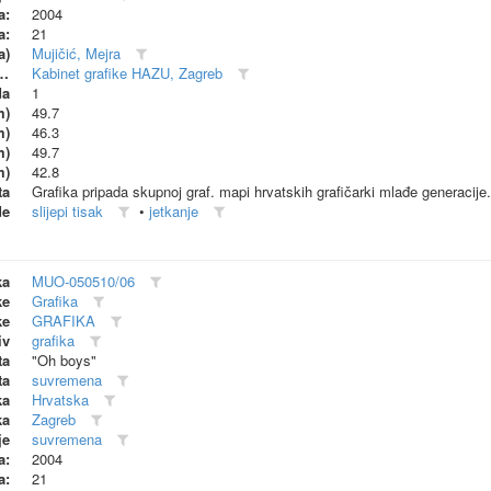
a:
2004
a:
21
a)
Mujičić, Mejra
dionica (proizvođač)
Kabinet grafike HAZU, Zagreb
da
1
m)
49.7
m)
46.3
m)
49.7
m)
42.8
ta
Grafika pripada skupnoj graf. mapi hrvatskih grafičarki mlađe generacije.
de
slijepi tisak
•
jetkanje
ka
MUO-050510/06
ke
Grafika
ke
GRAFIKA
iv
grafika
ta
"Oh boys"
ta
suvremena
ka
Hrvatska
ka
Zagreb
je
suvremena
a:
2004
a:
21