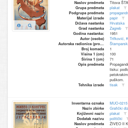
Naslov predmeta
Titova ŠT
Grupa predmeta
plakat
Podgrupa predmeta
propagandn
Materijal izrade
papir
Država nastanka
Hrvatska
Grad nastanka
Zagreb
Godina nastanka:
1951
Autor (osoba)
Trifković, 
Autorska radionica (proizvođač)
Štamparski
Broj komada
1
Visina 1 (cm)
100
Širina 1 (cm)
71
Opis predmeta
Propagandno
tisku: podl
petokrakim
puškom.
Tehnika izrade
tisak
Inventarna oznaka
MUO-0215
Naziv zbirke
Grafički di
Književni naziv
plakat
Dodatak nazivu
politički
Naslov predmeta
ŽIVEO II 