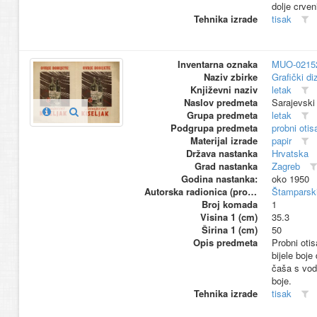
dolje crven
Tehnika izrade
tisak
Inventarna oznaka
MUO-0215
Naziv zbirke
Grafički di
Književni naziv
letak
Naslov predmeta
Sarajevsk
Grupa predmeta
letak
Podgrupa predmeta
probni otis
Materijal izrade
papir
Država nastanka
Hrvatska
Grad nastanka
Zagreb
Godina nastanka:
oko 1950
Autorska radionica (proizvođač)
Štamparski
Broj komada
1
Visina 1 (cm)
35.3
Širina 1 (cm)
50
Opis predmeta
Probni ot
bijele boje
čaša s vodo
boje.
Tehnika izrade
tisak