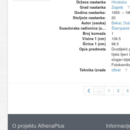
Država nastanka
Hrvatska
Grad nastanka
Zagreb
Godina nastanka:
1955. – 19
Stoljeće nastanka:
20
Autor (osoba)
Bekar, Du
Suautorska radionica (suproizvođač)
Štamparski
Broj komada
1
Visina 1 (cm)
136.5
Širina 1 (cm)
98.5
Opis predmeta
Dvodijelni 
tijela lije
slogan bije
Fotokemike;
Tehnika izrade
offset
…
1
2
3
O projektu AthenaPlus
Informacij