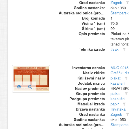
Grad nastanka
Zagreb
Godina nastanka:
oko 1950
Autorska radionica (proizvođač)
Štamparski
Broj komada
1
Visina 1 (cm)
70.5
Širina 1 (cm)
99
Opis predmeta
Plakat za H
tekstovi pl
iznad horiz
Tehnika izrade
tisak
Inventarna oznaka
MUO-0215
Naziv zbirke
Grafički di
Književni naziv
plakat
Dodatak nazivu
kazališni
Naslov predmeta
HRVATSK
Grupa predmeta
plakat
Podgrupa predmeta
kazališni
Materijal izrade
papir
Država nastanka
Hrvatska
Grad nastanka
Zagreb
Godina nastanka:
oko 1950
Autorska radionica (proizvođač)
Štamparski