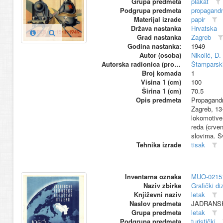
Grupa predmeta
plakat
Podgrupa predmeta
propagandn
Materijal izrade
papir
Država nastanka
Hrvatska
Grad nastanka
Zagreb
Godina nastanka:
1949
Autor (osoba)
Nikolić, Đ.
Autorska radionica (proizvođač)
Štamparski
Broj komada
1
Visina 1 (cm)
100
Širina 1 (cm)
70.5
Opis predmeta
Propagandno
Zagreb, 13-
lokomotive 
reda (crve
slovima. Sv
Tehnika izrade
tisak
Inventarna oznaka
MUO-0215
Naziv zbirke
Grafički di
Književni naziv
letak
Naslov predmeta
JADRANSK
Grupa predmeta
letak
Podgrupa predmeta
turistički