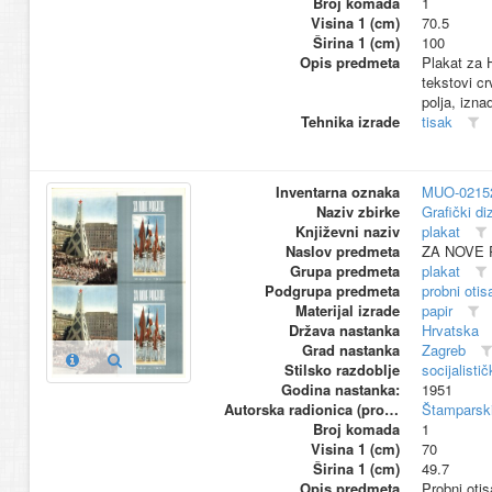
Broj komada
1
Visina 1 (cm)
70.5
Širina 1 (cm)
100
Opis predmeta
Plakat za H
tekstovi cr
polja, izna
Tehnika izrade
tisak
Inventarna oznaka
MUO-0215
Naziv zbirke
Grafički di
Književni naziv
plakat
Naslov predmeta
ZA NOVE 
Grupa predmeta
plakat
Podgrupa predmeta
probni otis
Materijal izrade
papir
Država nastanka
Hrvatska
Grad nastanka
Zagreb
Stilsko razdoblje
socijalisti
Godina nastanka:
1951
Autorska radionica (proizvođač)
Štamparski
Broj komada
1
Visina 1 (cm)
70
Širina 1 (cm)
49.7
Opis predmeta
Probni oti