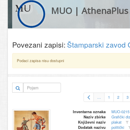
MUO | AthenaPlus
Povezani zapisi:
Štamparski zavod 
Podaci zapisa nisu dostupni
…
1
2
3
Inventarna oznaka
MUO-0215
Naziv zbirke
Grafički di
Književni naziv
plakat
Dodatak nazivu
politički