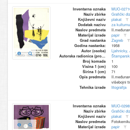
Inventarna oznaka
MUO-0271
Naziv zbirke
Grafički di
Književni naziv
plakat
Dodatak nazivu
za kulturnu
Naslov predmeta
II.međunar
Materijal izrade
papir
Grad nastanka
Zagreb
Godina nastanka:
1958
Autor (osoba)
Ljahnicky,
Autorska radionica (proizvođač)
Štamparski
Broj komada
1
Visina 1 (cm)
100
Širina 1 (cm)
71
Opis predmeta
II.međunar
višebojni ti
Tehnika izrade
litografija
Inventarna oznaka
MUO-0298
Naziv zbirke
Grafički di
Književni naziv
plakat
Naslov predmeta
Fotokemika 
Materijal izrade
papir