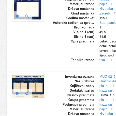
Materijal izrade
papir
Država nastanka
Hrvatska
Grad nastanka
Zagreb
Godina nastanka:
1950
Autorska radionica (proizvođač)
Štamparski
Broj komada
1
Visina 1 (cm)
49.5
Širina 1 (cm)
34.5
Opis predmeta
Letak: Jadr
detalj zeml
crvenim kru
lijevo godi
Tehnika izrade
tisak
Inventarna oznaka
MUO-0215
Naziv zbirke
Grafički di
Književni naziv
plakat
Dodatak nazivu
kazališni
Naslov predmeta
HRVATSK
Grupa predmeta
plakat
Podgrupa predmeta
kazališni
Materijal izrade
papir
Država nastanka
Hrvatska