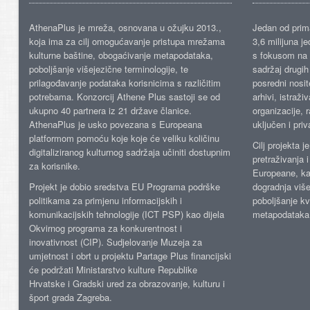
AthenaPlus je mreža, osnovana u ožujku 2013.,
Jedan od prima
koja ima za cilj omogućavanje pristupa mrežama
3,6 milijuna j
kulturne baštine, obogaćivanje metapodataka,
s fokusom na s
poboljšanje višejezične terminologije, te
sadržaj drugih 
prilagođavanje podataka korisnicima s različitim
posredni nosite
potrebama. Konzorcij Athene Plus sastoji se od
arhivi, istraži
ukupno 40 partnera iz 21 države članice.
organizacije, 
AthenaPlus je usko povezana s Europeana
uključen i priv
platformom pomoću koje koje će veliku količinu
Cilj projekta 
digitaliziranog kulturnog sadržaja učiniti dostupnim
pretraživanja 
za korisnike.
Europeane, kao
Projekt je dobio sredstva EU Programa podrške
dogradnja više
politikama za primjenu informacijskih i
poboljšanje kv
komunikacijskih tehnologije (ICT PSP) kao dijela
metapodataka
Okvirnog programa za konkurentnost i
inovativnost (CIP). Sudjelovanje Muzeja za
umjetnost i obrt u projektu Partage Plus financijski
će podržati Ministarstvo kulture Republike
Hrvatske i Gradski ured za obrazovanje, kulturu i
šport grada Zagreba.