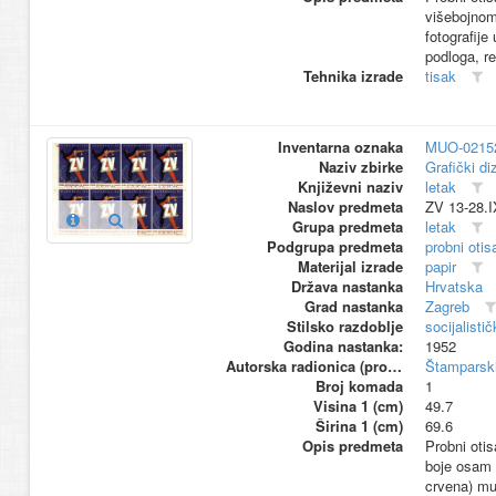
višebojnom 
fotografij
podloga, re
Tehnika izrade
tisak
Inventarna oznaka
MUO-0215
Naziv zbirke
Grafički di
Književni naziv
letak
Naslov predmeta
ZV 13-28.I
Grupa predmeta
letak
Podgrupa predmeta
probni otis
Materijal izrade
papir
Država nastanka
Hrvatska
Grad nastanka
Zagreb
Stilsko razdoblje
socijalisti
Godina nastanka:
1952
Autorska radionica (proizvođač)
Štamparski
Broj komada
1
Visina 1 (cm)
49.7
Širina 1 (cm)
69.6
Opis predmeta
Probni oti
boje osam p
crvena) muš