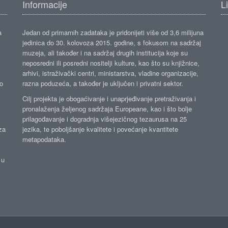
Informacije
L
a
Jedan od primarnih zadataka je pridonijeti više od 3,6 milijuna
jedinica do 30. kolovoza 2015. godine, s fokusom na sadržaj
muzeja, ali također i na sadržaj drugih institucija koje su
neposredni ili posredni nositelji kulture, kao što su knjižnice,
arhivi, istraživački centri, ministarstva, vladine organizacije,
ko
razna poduzeća, a također je uključen i privatni sektor.
Cilj projekta je obogaćivanje i unaprjeđivanje pretraživanja i
pronalaženja željenog sadržaja Europeane, kao i što bolje
prilagođavanje i dogradnja višejezičnog tezaurusa na 25
za
jezika, te poboljšanje kvalitete i povećanje kvantitete
metapodataka.
 u