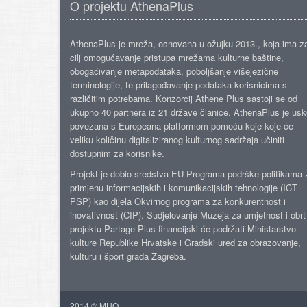
O projektu AthenaPlus
AthenaPlus je mreža, osnovana u ožujku 2013., koja ima z
cilj omogućavanje pristupa mrežama kulturne baštine,
obogaćivanje metapodataka, poboljšanje višejezične
terminologije, te prilagođavanje podataka korisnicima s
različitim potrebama. Konzorcij Athene Plus sastoji se od
ukupno 40 partnera iz 21 države članice. AthenaPlus je us
povezana s Europeana platformom pomoću koje koje će
veliku količinu digitaliziranog kulturnog sadržaja učiniti
dostupnim za korisnike.
Projekt je dobio sredstva EU Programa podrške politikama 
primjenu informacijskih i komunikacijskih tehnologije (ICT
PSP) kao dijela Okvirnog programa za konkurentnost i
inovativnost (CIP). Sudjelovanje Muzeja za umjetnost i obrt
projektu Partage Plus financijski će podržati Ministarstvo
kulture Republike Hrvatske i Gradski ured za obrazovanje,
kulturu i šport grada Zagreba.
2014 © MUO