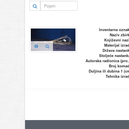
Inventarna ozna
Naziv zbir
Književni naz
Materijal izra
Država nastan
Stoljeće nastank
Autorska ra
Broj koma
Duljina ili dubina 1 (c
Tehnika izra