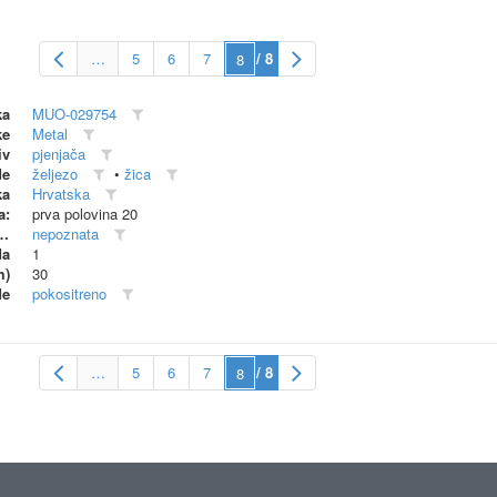
…
5
6
7
/ 8
ka
MUO-029754
ke
Metal
iv
pjenjača
de
željezo
•
žica
ka
Hrvatska
a:
prva polovina 20
dionica (proizvođač)
nepoznata
da
1
m)
30
de
pokositreno
…
5
6
7
/ 8