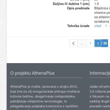
Duljina ili dubina 1 (cm)
1.5
Opis predmeta
Bilježnica 
stranice pr
sa stilskim
oznakama g
Tehnika izrade
crtež
…
1
/ 30
O projektu AthenaPlus
Informacij
AthenaPlus je mreža, osnovana u ožujku 2013.,
Jedan od prima
koja ima za cilj omogućavanje pristupa mrežama
3,6 milijuna j
kulturne baštine, obogaćivanje metapodataka,
s fokusom na s
poboljšanje višejezične terminologije, te
sadržaj drugih 
prilagođavanje podataka korisnicima s različitim
posredni nosite