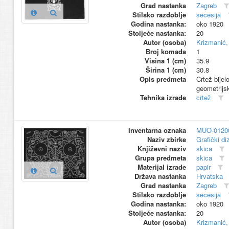
Grad nastanka
Zagreb
Stilsko razdoblje
secesija
Godina nastanka:
oko 1920
Stoljeće nastanka:
20
Autor (osoba)
Krizmanić,
Broj komada
1
Visina 1 (cm)
35.9
Širina 1 (cm)
30.8
Opis predmeta
Crtež bije
geometrijsk
Tehnika izrade
crtež
Inventarna oznaka
MUO-0120
Naziv zbirke
Grafički di
Književni naziv
skica
Grupa predmeta
skica
Materijal izrade
papir
Država nastanka
Hrvatska
Grad nastanka
Zagreb
Stilsko razdoblje
secesija
Godina nastanka:
oko 1920
Stoljeće nastanka:
20
Autor (osoba)
Krizmanić,