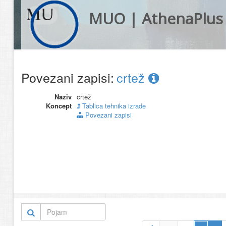
MUO | AthenaPlus
Povezani zapisi:
crtež
Naziv
crtež
Koncept
Tablica tehnika izrade
Povezani zapisi