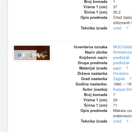
Broj komada
1
Visina 1 (cm)
37
Širina 1 (cm)
30.2
Opis predmeta
Crtež bije
stilizirani
Tehnika izrade
crtež
Inventarna oznaka
MUO-0268
Naziv zbirke
Arhitektura
Književni naziv
predložak
Grupa predmeta
predložak
Materijal izrade
papir
Država nastanka
Hrvatska
Grad nastanka
Zagreb
Godina nastanka:
1960. – 19
Autor (osoba)
Kašpar-Stra
Broj komada
7
Visina 1 (cm)
29
Širina 1 (cm)
71
Opis predmeta
Maketa unut
srebrnosiv
Tehnika izrade
crtež