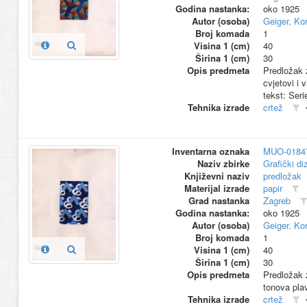
Godina nastanka:
oko 1925
Autor (osoba)
Geiger, Kor
Broj komada
1
Visina 1 (cm)
40
Širina 1 (cm)
30
Opis predmeta
Predložak z
cvjetovi i 
tekst: Serie
Tehnika izrade
crtež
Inventarna oznaka
MUO-0184
Naziv zbirke
Grafički di
Književni naziv
predložak
Materijal izrade
papir
Grad nastanka
Zagreb
Godina nastanka:
oko 1925
Autor (osoba)
Geiger, Kor
Broj komada
1
Visina 1 (cm)
40
Širina 1 (cm)
30
Opis predmeta
Predložak 
tonova plav
Tehnika izrade
crtež