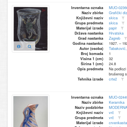
Inventarna oznaka
MUO-0236
Naziv zbirke
Grafički di
Književni naziv
skica
Grupa predmeta
skica
Materijal izrade
papir
Država nastanka
Hrvatska
Grad nastanka
Zagreb
Godina nastanka:
1927. – 19
Autor (osoba)
Tabaković,
Broj komada
1
Visina 1 (cm)
32
Širina 1 (cm)
24.8
Opis predmeta
Na podlozi
brušenog s
Tehnika izrade
crtež
Inventarna oznaka
MUO-0244
Naziv zbirke
Keramika
Naziv podzbirke
MODERNA
Književni naziv
vrč
Grupa predmeta
vrč
Materijal izrade
crvenkasta