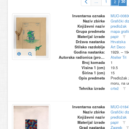
…
1
/ 30
Inventarna oznaka
MUO-0083
Naziv zbirke
Grafički di
Književni naziv
predložak
Grupa predmeta
mapa grafi
Materijal izrade
papir
Država nastanka
Hrvatska
Stilsko razdoblje
Art Deco
Godina nastanka:
1929. – 19
Autorska radionica (proizvođač)
Atelier Tri
Broj komada
1
Visina 1 (cm)
19.5
Širina 1 (cm)
15
Opis predmeta
Predložak z
moru, na un
Tehnika izrade
crtež
Inventarna oznaka
MUO-0184
Naziv zbirke
Grafički di
Književni naziv
predložak
Materijal izrade
papir
Grad nastanka
Zagreb