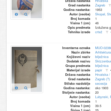
Država nastanka
Hrvatska
Grad nastanka
Zagreb
Godina nastanka:
1953
Autor (osoba)
Skopal, Ste
Broj komada
1
Visina 1 (cm)
46
Opis predmeta
Izdužena gr
Tehnika izrade
crtež
Inventarna oznaka
MUO-0238
Naziv zbirke
Arhitektura
Književni naziv
bilježnica
Dodatak nazivu
Skizzenbu
Grupa predmeta
bilježnica
Materijal izrade
papir
Država nastanka
Hrvatska /
Grad nastanka
Zagreb (?)
Stilsko razdoblje
secesija
Godina nastanka:
oko 1903
Stoljeće nastanka:
20
Autor (osoba)
Lubynski, 
Broj komada
1
Visina 1 (cm)
39.5
Širina 1 (cm)
25