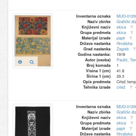
Inventarna oznaka
MUO-0120
Naziv zbirke
Grafički di
Književni naziv
skica
Grupa predmeta
skica
Materijal izrade
papir
Država nastanka
Hrvatska
Grad nastanka
Zagreb
Godina nastanka:
1918
Autor (osoba)
Paulić, Te
Broj komada
1
Visina 1 (cm)
41.8
Širina 1 (cm)
29.3
Opis predmeta
Crtež tempe
Tehnika izrade
crtež
Inventarna oznaka
MUO-0120
Naziv zbirke
Grafički di
Književni naziv
skica
Grupa predmeta
skica
Materijal izrade
papir
Država nastanka
Hrvatska