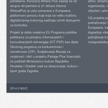
potrebama. Konzorcij Athene Plus sastoji se od
arhivi, istraži
ukupno 40 partnera iz 21 države članice.
organizacije, 
AthenaPlus je usko povezana s Europeana
uključen i priv
platformom pomoću koje koje će veliku količinu
Cilj projekta 
digitaliziranog kulturnog sadržaja učiniti dostupnim
pretraživanja 
za korisnike.
Europeane, kao
Projekt je dobio sredstva EU Programa podrške
dogradnja više
politikama za primjenu informacijskih i
poboljšanje kv
komunikacijskih tehnologije (ICT PSP) kao dijela
metapodataka
Okvirnog programa za konkurentnost i
inovativnost (CIP). Sudjelovanje Muzeja za
umjetnost i obrt u projektu Partage Plus financijski
će podržati Ministarstvo kulture Republike
Hrvatske i Gradski ured za obrazovanje, kulturu i
šport grada Zagreba.
2014 © MUO