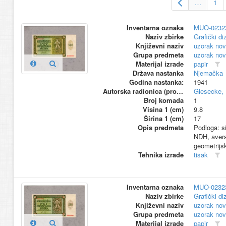
…
1
Inventarna oznaka
MUO-0232
Naziv zbirke
Grafički di
Književni naziv
uzorak nov
Grupa predmeta
uzorak nov
Materijal izrade
papir
Država nastanka
Njemačka
Godina nastanka:
1941
Autorska radionica (proizvođač)
Giesecke, 
Broj komada
1
Visina 1 (cm)
9.8
Širina 1 (cm)
17
Opis predmeta
Podloga: si
NDH, avers:
geometrijs
Tehnika izrade
tisak
Inventarna oznaka
MUO-0232
Naziv zbirke
Grafički di
Književni naziv
uzorak nov
Grupa predmeta
uzorak nov
Materijal izrade
papir