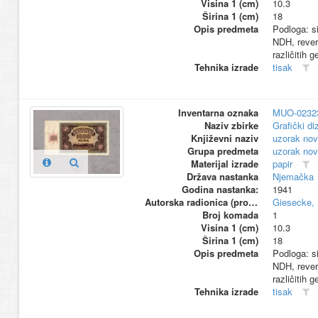
Visina 1 (cm)
10.3
Širina 1 (cm)
18
Opis predmeta
Podloga: si
NDH, revers
različitih 
Tehnika izrade
tisak
Inventarna oznaka
MUO-0232
Naziv zbirke
Grafički di
Književni naziv
uzorak nov
Grupa predmeta
uzorak nov
Materijal izrade
papir
Država nastanka
Njemačka
Godina nastanka:
1941
Autorska radionica (proizvođač)
Giesecke, 
Broj komada
1
Visina 1 (cm)
10.3
Širina 1 (cm)
18
Opis predmeta
Podloga: si
NDH, revers
različitih 
Tehnika izrade
tisak