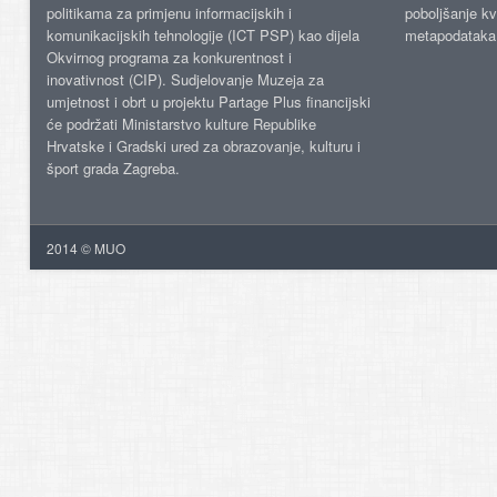
politikama za primjenu informacijskih i
poboljšanje kv
komunikacijskih tehnologije (ICT PSP) kao dijela
metapodataka
Okvirnog programa za konkurentnost i
inovativnost (CIP). Sudjelovanje Muzeja za
umjetnost i obrt u projektu Partage Plus financijski
će podržati Ministarstvo kulture Republike
Hrvatske i Gradski ured za obrazovanje, kulturu i
šport grada Zagreba.
2014 © MUO