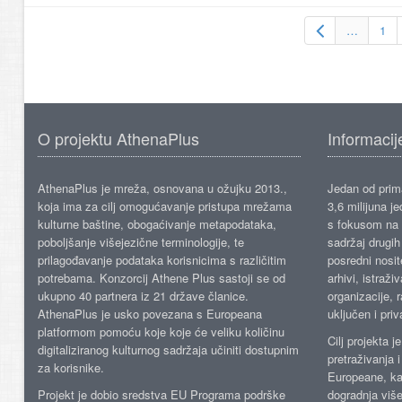
…
1
O projektu AthenaPlus
Informacij
AthenaPlus je mreža, osnovana u ožujku 2013.,
Jedan od prima
koja ima za cilj omogućavanje pristupa mrežama
3,6 milijuna j
kulturne baštine, obogaćivanje metapodataka,
s fokusom na s
poboljšanje višejezične terminologije, te
sadržaj drugih 
prilagođavanje podataka korisnicima s različitim
posredni nosite
potrebama. Konzorcij Athene Plus sastoji se od
arhivi, istraži
ukupno 40 partnera iz 21 države članice.
organizacije, 
AthenaPlus je usko povezana s Europeana
uključen i priv
platformom pomoću koje koje će veliku količinu
Cilj projekta 
digitaliziranog kulturnog sadržaja učiniti dostupnim
pretraživanja 
za korisnike.
Europeane, kao
Projekt je dobio sredstva EU Programa podrške
dogradnja više