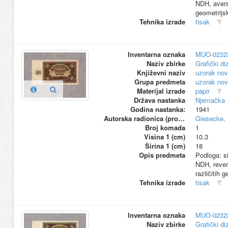
NDH, avers:
geometrijs
Tehnika izrade
tisak
Inventarna oznaka
MUO-0232
Naziv zbirke
Grafički di
Književni naziv
uzorak nov
Grupa predmeta
uzorak nov
Materijal izrade
papir
Država nastanka
Njemačka
Godina nastanka:
1941
Autorska radionica (proizvođač)
Giesecke, 
Broj komada
1
Visina 1 (cm)
10.3
Širina 1 (cm)
18
Opis predmeta
Podloga: si
NDH, revers
različitih 
Tehnika izrade
tisak
Inventarna oznaka
MUO-0232
Naziv zbirke
Grafički di