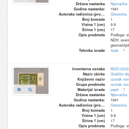
Država nastanka
Njemačka
Godina nastanka:
1941
Autorska radionica (proizvođač)
Giesecke, 
Broj komada
1
Visina 1 (cm)
9.8
Širina 1 (cm)
17
Opis predmeta
Podloga: si
NDH, avers:
geometrijs
Tehnika izrade
tisak
Inventarna oznaka
MUO-0232
Naziv zbirke
Grafički di
Književni naziv
uzorak nov
Grupa predmeta
uzorak nov
Materijal izrade
papir
Država nastanka
Njemačka
Godina nastanka:
1941
Autorska radionica (proizvođač)
Giesecke, 
Broj komada
1
Visina 1 (cm)
9.8
Širina 1 (cm)
17
Opis predmeta
Podloga: si