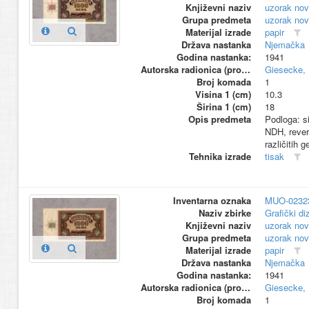
Književni naziv
uzorak nov
Grupa predmeta
uzorak nov
Materijal izrade
papir
Država nastanka
Njemačka
Godina nastanka:
1941
Autorska radionica (proizvođač)
Giesecke, 
Broj komada
1
Visina 1 (cm)
10.3
Širina 1 (cm)
18
Opis predmeta
Podloga: si
NDH, revers
različitih 
Tehnika izrade
tisak
Inventarna oznaka
MUO-0232
Naziv zbirke
Grafički di
Književni naziv
uzorak nov
Grupa predmeta
uzorak nov
Materijal izrade
papir
Država nastanka
Njemačka
Godina nastanka:
1941
Autorska radionica (proizvođač)
Giesecke, 
Broj komada
1