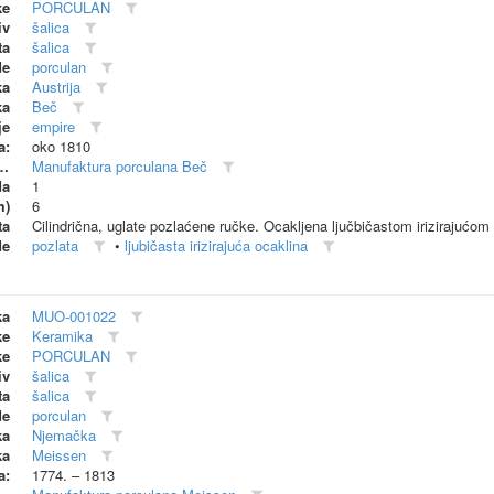
ke
PORCULAN
iv
šalica
ta
šalica
de
porculan
ka
Austrija
ka
Beč
je
empire
a:
oko 1810
dionica (proizvođač)
Manufaktura porculana Beč
da
1
m)
6
ta
Cilindrična, uglate pozlaćene ručke. Ocakljena ljučbičastom irizirajućom
de
pozlata
•
ljubičasta irizirajuća ocaklina
ka
MUO-001022
ke
Keramika
ke
PORCULAN
iv
šalica
ta
šalica
de
porculan
ka
Njemačka
ka
Meissen
a:
1774. – 1813