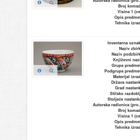
Autorska ra
Broj koma
Visina 1 (c
Opis predme
Tehnika izra
Inventarna ozna
Naziv zbir
Naziv podzbir
Književni naz
Grupa predme
Podgrupa predme
Materijal izra
Država nastan
Grad nastan
Stilsko razdobl
Stoljeće nastank
Autorska ra
Broj koma
Visina 1 (c
Opis predme
Tehnika izra