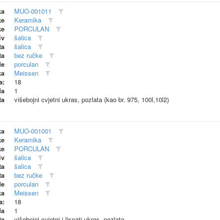
ka
MUO-001011
ke
Keramika
ke
PORCULAN
iv
šalica
ta
šalica
ta
bez ručke
de
porculan
ka
Meissen
a:
18
da
1
ta
višebojni cvjetni ukras, pozlata (kao br. 975, 100l,10l2)
ka
MUO-001001
ke
Keramika
ke
PORCULAN
iv
šalica
ta
šalica
ta
bez ručke
de
porculan
ka
Meissen
a:
18
da
1
ta
višebojni cvjetni i lisnati ukras, pozlata