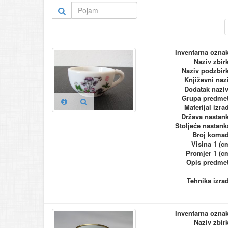
Inventarna ozna
Naziv zbir
Naziv podzbir
Književni naz
Dodatak nazi
Grupa predme
Materijal izra
Država nastan
Stoljeće nastank
Broj koma
Visina 1 (c
Promjer 1 (c
Opis predme
Tehnika izra
Inventarna ozna
Naziv zbir