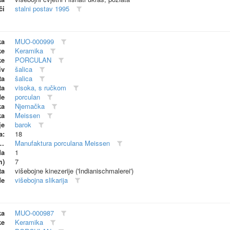
či
stalni postav 1995
ka
MUO-000999
ke
Keramika
ke
PORCULAN
iv
šalica
ta
šalica
ta
visoka, s ručkom
de
porculan
ka
Njemačka
ka
Meissen
je
barok
a:
18
dionica (proizvođač)
Manufaktura porculana Meissen
da
1
m)
7
ta
višebojne kinezerije ('Indianischmalerei')
de
višebojna slikarija
ka
MUO-000987
ke
Keramika