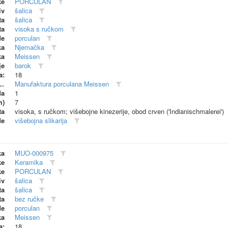
ke
PORCULAN
iv
šalica
ta
šalica
ta
visoka s ručkom
de
porculan
ka
Njemačka
ka
Meissen
je
barok
a:
18
dionica (proizvođač)
Manufaktura porculana Meissen
da
1
m)
7
ta
visoka, s ručkom; višebojne kinezerije, obod crven ('Indianischmalerei')
de
višebojna slikarija
ka
MUO-000975
ke
Keramika
ke
PORCULAN
iv
šalica
ta
šalica
ta
bez ručke
de
porculan
ka
Meissen
a:
18