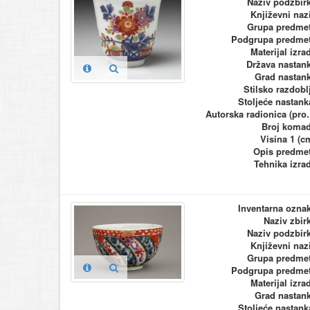
Naziv podzbir
Književni naz
Grupa predme
Podgrupa predme
Materijal izra
Država nastan
Grad nastan
Stilsko razdobl
Stoljeće nastank
Autorska ra
Broj koma
Visina 1 (c
Opis predme
Tehnika izra
Inventarna ozna
Naziv zbir
Naziv podzbir
Književni naz
Grupa predme
Podgrupa predme
Materijal izra
Grad nastan
Stoljeće nastank