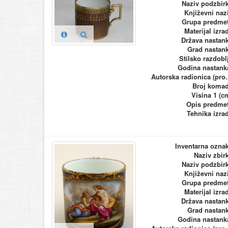
Naziv podzbir
Književni naz
Grupa predme
Materijal izra
Država nastan
Grad nastan
Stilsko razdobl
Godina nastank
Autorska ra
Broj koma
Visina 1 (c
Opis predme
Tehnika izra
Inventarna ozna
Naziv zbir
Naziv podzbir
Književni naz
Grupa predme
Materijal izra
Država nastan
Grad nastan
Godina nastank