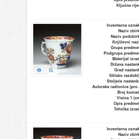
Ključne rije
Inventarna ozna
Naziv zbir
Naziv podzbir
Književni naz
Grupa predme
Podgrupa predme
Materijal izra
Država nastan
Grad nastan
Stilsko razdobl
Stoljeće nastank
Autorska ra
Broj koma
Visina 1 (c
Opis predme
Tehnika izra
Inventarna ozna
Naziv zbir