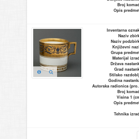
Broj koma
Opis predme
Inventarna ozna
Naziv zbir
Naziv podzbir
Književni naz
Grupa predme
Materijal izra
Država nastan
Grad nastan
Stilsko razdobl
Godina nastank
Autorska ra
Broj koma
Visina 1 (c
Opis predme
Tehnika izra