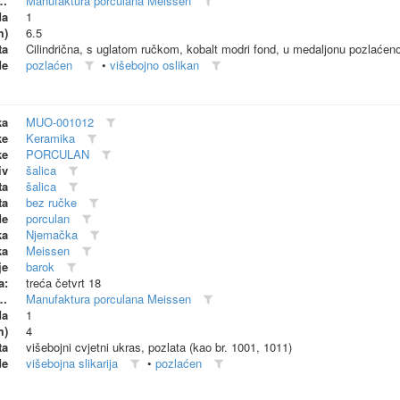
dionica (proizvođač)
Manufaktura porculana Meissen
da
1
m)
6.5
ta
Cilindrična, s uglatom ručkom, kobalt modri fond, u medaljonu pozlaćeno
de
pozlaćen
•
višebojno oslikan
ka
MUO-001012
ke
Keramika
ke
PORCULAN
iv
šalica
ta
šalica
ta
bez ručke
de
porculan
ka
Njemačka
ka
Meissen
je
barok
a:
treća četvrt 18
dionica (proizvođač)
Manufaktura porculana Meissen
da
1
m)
4
ta
višebojni cvjetni ukras, pozlata (kao br. 1001, 1011)
de
višebojna slikarija
•
pozlaćen