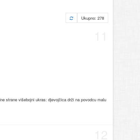
Ukupno: 278
11
edne strane višebojni ukras: djevojčica drži na povodcu malu
12