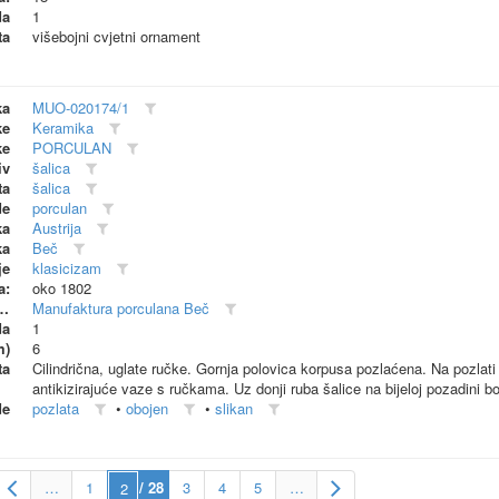
da
1
ta
višebojni cvjetni ornament
ka
MUO-020174/1
ke
Keramika
ke
PORCULAN
iv
šalica
ta
šalica
de
porculan
ka
Austrija
ka
Beč
je
klasicizam
a:
oko 1802
dionica (proizvođač)
Manufaktura porculana Beč
da
1
m)
6
ta
Cilindrična, uglate ručke. Gornja polovica korpusa pozlaćena. Na pozlati m
antikizirajuće vaze s ručkama. Uz donji ruba šalice na bijeloj pozadini bo
de
pozlata
•
obojen
•
slikan
…
1
/ 28
3
4
5
…