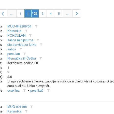
…
1
/ 28
3
4
5
…
ka
MUO-049209/04
ke
Keramika
ke
PORCULAN
iv
šalica minijaturna
vu
dio servisa za lutku
ta
šalica
de
porculan
ka
Njemačka ili Češka
a:
šezdesete godine 20
da
1
m)
2
m)
3.9
ta
Blago zaobljene stijenke, zaobljena ručkica u cijeloj visini korpusa. S j
crnu pudlicu. Uokolo cvjetići.
de
ocaklina
•
preslikač
ka
MUO-001188
ke
Keramika