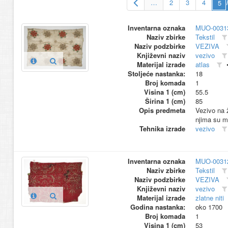
…
2
3
4
Inventarna oznaka
MUO-0031
Naziv zbirke
Tekstil
Naziv podzbirke
VEZIVA
Književni naziv
vezivo
Materijal izrade
atlas
Stoljeće nastanka:
18
Broj komada
1
Visina 1 (cm)
55.5
Širina 1 (cm)
85
Opis predmeta
Vezivo na ž
njima su mal
Tehnika izrade
vezivo
Inventarna oznaka
MUO-0031
Naziv zbirke
Tekstil
Naziv podzbirke
VEZIVA
Književni naziv
vezivo
Materijal izrade
zlatne niti
Godina nastanka:
oko 1700
Broj komada
1
Visina 1 (cm)
53