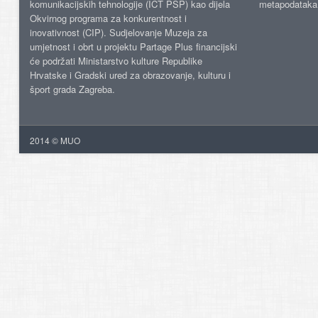
komunikacijskih tehnologije (ICT PSP) kao dijela
metapodataka
Okvirnog programa za konkurentnost i
inovativnost (CIP). Sudjelovanje Muzeja za
umjetnost i obrt u projektu Partage Plus financijski
će podržati Ministarstvo kulture Republike
Hrvatske i Gradski ured za obrazovanje, kulturu i
šport grada Zagreba.
2014 © MUO