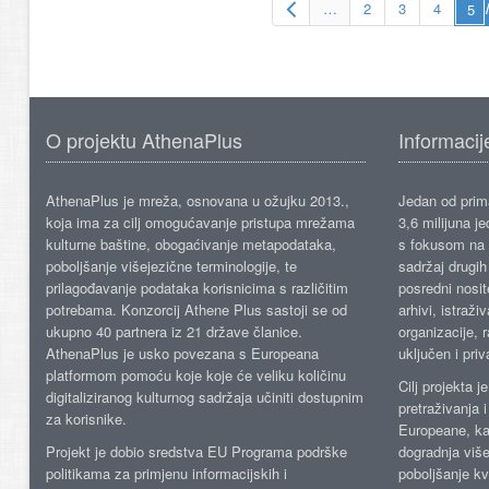
…
2
3
4
O projektu AthenaPlus
Informacij
AthenaPlus je mreža, osnovana u ožujku 2013.,
Jedan od prima
koja ima za cilj omogućavanje pristupa mrežama
3,6 milijuna j
kulturne baštine, obogaćivanje metapodataka,
s fokusom na s
poboljšanje višejezične terminologije, te
sadržaj drugih 
prilagođavanje podataka korisnicima s različitim
posredni nosite
potrebama. Konzorcij Athene Plus sastoji se od
arhivi, istraži
ukupno 40 partnera iz 21 države članice.
organizacije, 
AthenaPlus je usko povezana s Europeana
uključen i priv
platformom pomoću koje koje će veliku količinu
Cilj projekta 
digitaliziranog kulturnog sadržaja učiniti dostupnim
pretraživanja 
za korisnike.
Europeane, kao
Projekt je dobio sredstva EU Programa podrške
dogradnja više
politikama za primjenu informacijskih i
poboljšanje kv