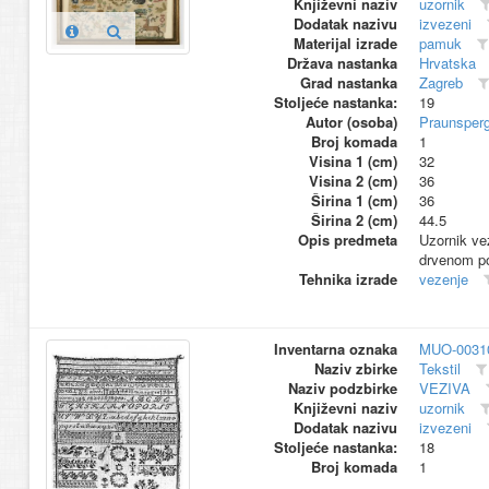
Književni naziv
uzornik
Dodatak nazivu
izvezeni
Materijal izrade
pamuk
Država nastanka
Hrvatska
Grad nastanka
Zagreb
Stoljeće nastanka:
19
Autor (osoba)
Praunsperg
Broj komada
1
Visina 1 (cm)
32
Visina 2 (cm)
36
Širina 1 (cm)
36
Širina 2 (cm)
44.5
Opis predmeta
Uzornik vez
drvenom po
Tehnika izrade
vezenje
Inventarna oznaka
MUO-0031
Naziv zbirke
Tekstil
Naziv podzbirke
VEZIVA
Književni naziv
uzornik
Dodatak nazivu
izvezeni
Stoljeće nastanka:
18
Broj komada
1