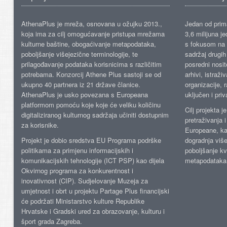
AthenaPlus je mreža, osnovana u ožujku 2013.,
Jedan od prima
koja ima za cilj omogućavanje pristupa mrežama
3,6 milijuna j
kulturne baštine, obogaćivanje metapodataka,
s fokusom na s
poboljšanje višejezične terminologije, te
sadržaj drugih 
prilagođavanje podataka korisnicima s različitim
posredni nosite
potrebama. Konzorcij Athene Plus sastoji se od
arhivi, istraži
ukupno 40 partnera iz 21 države članice.
organizacije, 
AthenaPlus je usko povezana s Europeana
uključen i priv
platformom pomoću koje koje će veliku količinu
Cilj projekta 
digitaliziranog kulturnog sadržaja učiniti dostupnim
pretraživanja 
za korisnike.
Europeane, kao
Projekt je dobio sredstva EU Programa podrške
dogradnja više
politikama za primjenu informacijskih i
poboljšanje kv
komunikacijskih tehnologije (ICT PSP) kao dijela
metapodataka
Okvirnog programa za konkurentnost i
inovativnost (CIP). Sudjelovanje Muzeja za
umjetnost i obrt u projektu Partage Plus financijski
će podržati Ministarstvo kulture Republike
Hrvatske i Gradski ured za obrazovanje, kulturu i
šport grada Zagreba.