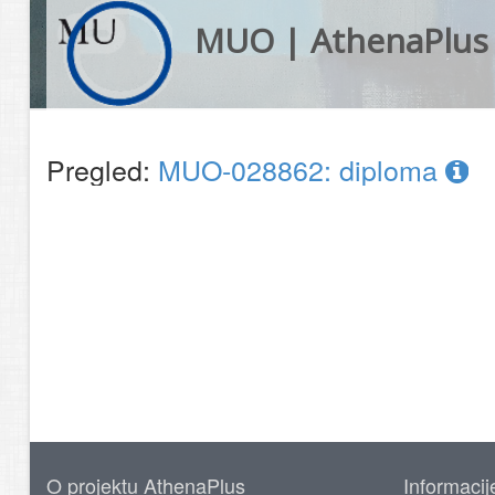
MUO | AthenaPlus
Pregled:
MUO-028862: diploma
O projektu AthenaPlus
Informacij