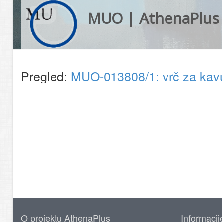
MUO | AthenaPlus
Pregled:
MUO-013808/1: vrč za ka
O projektu AthenaPlus
Informacij