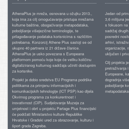
AthenaPlus je mreža, osnovana u ožujku 2013.,
Jedan od prima
koja ima za cilj omogućavanje pristupa mrežama
3,6 milijuna j
kulturne baštine, obogaćivanje metapodataka,
s fokusom na s
poboljšanje višejezične terminologije, te
sadržaj drugih 
prilagođavanje podataka korisnicima s različitim
posredni nosite
potrebama. Konzorcij Athene Plus sastoji se od
arhivi, istraži
ukupno 40 partnera iz 21 države članice.
organizacije, 
AthenaPlus je usko povezana s Europeana
uključen i priv
platformom pomoću koje koje će veliku količinu
Cilj projekta 
digitaliziranog kulturnog sadržaja učiniti dostupnim
pretraživanja 
za korisnike.
Europeane, kao
Projekt je dobio sredstva EU Programa podrške
dogradnja više
politikama za primjenu informacijskih i
poboljšanje kv
komunikacijskih tehnologije (ICT PSP) kao dijela
metapodataka
Okvirnog programa za konkurentnost i
inovativnost (CIP). Sudjelovanje Muzeja za
umjetnost i obrt u projektu Partage Plus financijski
će podržati Ministarstvo kulture Republike
Hrvatske i Gradski ured za obrazovanje, kulturu i
šport grada Zagreba.