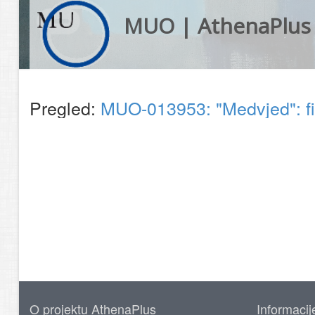
MUO | AthenaPlus
Pregled:
MUO-013953: "Medvjed": f
O projektu AthenaPlus
Informacij