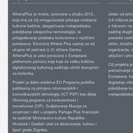
AthenaPlus je mreža, osnovana u ožujku 2013.,
Jedan od prima
koja ima za cilj omogućavanje pristupa mrežama
3,6 milijuna j
kulturne baštine, obogaćivanje metapodataka,
s fokusom na s
poboljšanje višejezične terminologije, te
sadržaj drugih 
prilagođavanje podataka korisnicima s različitim
posredni nosite
potrebama. Konzorcij Athene Plus sastoji se od
arhivi, istraži
ukupno 40 partnera iz 21 države članice.
organizacije, 
AthenaPlus je usko povezana s Europeana
uključen i priv
platformom pomoću koje koje će veliku količinu
Cilj projekta 
digitaliziranog kulturnog sadržaja učiniti dostupnim
pretraživanja 
za korisnike.
Europeane, kao
Projekt je dobio sredstva EU Programa podrške
dogradnja više
politikama za primjenu informacijskih i
poboljšanje kv
komunikacijskih tehnologije (ICT PSP) kao dijela
metapodataka
Okvirnog programa za konkurentnost i
inovativnost (CIP). Sudjelovanje Muzeja za
umjetnost i obrt u projektu Partage Plus financijski
će podržati Ministarstvo kulture Republike
Hrvatske i Gradski ured za obrazovanje, kulturu i
šport grada Zagreba.