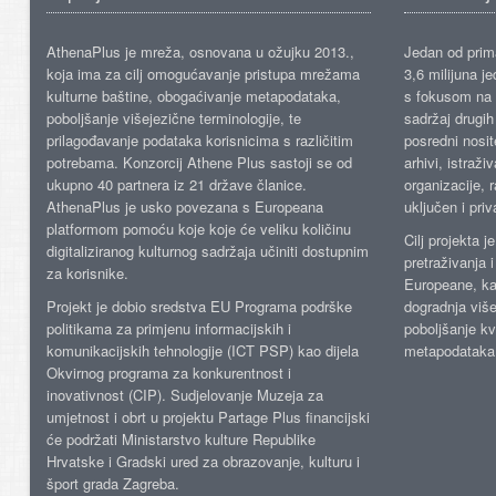
AthenaPlus je mreža, osnovana u ožujku 2013.,
Jedan od prima
koja ima za cilj omogućavanje pristupa mrežama
3,6 milijuna j
kulturne baštine, obogaćivanje metapodataka,
s fokusom na s
poboljšanje višejezične terminologije, te
sadržaj drugih 
prilagođavanje podataka korisnicima s različitim
posredni nosite
potrebama. Konzorcij Athene Plus sastoji se od
arhivi, istraži
ukupno 40 partnera iz 21 države članice.
organizacije, 
AthenaPlus je usko povezana s Europeana
uključen i priv
platformom pomoću koje koje će veliku količinu
Cilj projekta 
digitaliziranog kulturnog sadržaja učiniti dostupnim
pretraživanja 
za korisnike.
Europeane, kao
Projekt je dobio sredstva EU Programa podrške
dogradnja više
politikama za primjenu informacijskih i
poboljšanje kv
komunikacijskih tehnologije (ICT PSP) kao dijela
metapodataka
Okvirnog programa za konkurentnost i
inovativnost (CIP). Sudjelovanje Muzeja za
umjetnost i obrt u projektu Partage Plus financijski
će podržati Ministarstvo kulture Republike
Hrvatske i Gradski ured za obrazovanje, kulturu i
šport grada Zagreba.