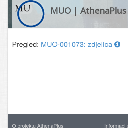
MUO | AthenaPlus
Pregled:
MUO-001073: zdjelica
O projektu AthenaPlus
Informacij