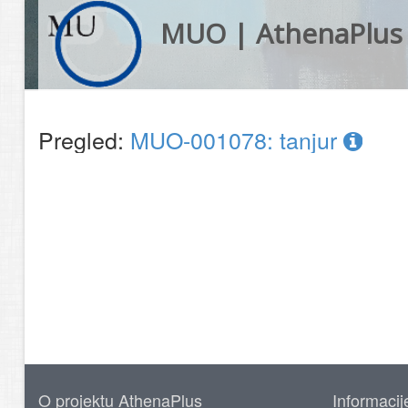
MUO | AthenaPlus
Pregled:
MUO-001078: tanjur
O projektu AthenaPlus
Informacij