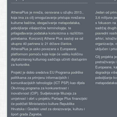
AthenaPlus je mreža, osnovana u ožujku 2013.,
Jedan od prima
koja ima za cilj omogućavanje pristupa mrežama
3,6 milijuna j
kulturne baštine, obogaćivanje metapodataka,
s fokusom na s
poboljšanje višejezične terminologije, te
sadržaj drugih 
prilagođavanje podataka korisnicima s različitim
posredni nosite
potrebama. Konzorcij Athene Plus sastoji se od
arhivi, istraži
ukupno 40 partnera iz 21 države članice.
organizacije, 
AthenaPlus je usko povezana s Europeana
uključen i priv
platformom pomoću koje koje će veliku količinu
Cilj projekta 
digitaliziranog kulturnog sadržaja učiniti dostupnim
pretraživanja 
za korisnike.
Europeane, kao
Projekt je dobio sredstva EU Programa podrške
dogradnja više
politikama za primjenu informacijskih i
poboljšanje kv
komunikacijskih tehnologije (ICT PSP) kao dijela
metapodataka
Okvirnog programa za konkurentnost i
inovativnost (CIP). Sudjelovanje Muzeja za
umjetnost i obrt u projektu Partage Plus financijski
će podržati Ministarstvo kulture Republike
Hrvatske i Gradski ured za obrazovanje, kulturu i
šport grada Zagreba.