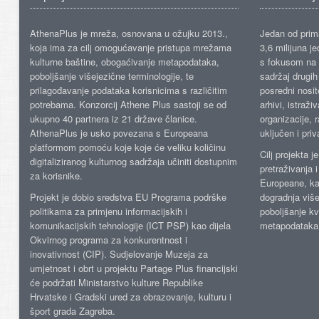
AthenaPlus je mreža, osnovana u ožujku 2013.,
Jedan od prima
koja ima za cilj omogućavanje pristupa mrežama
3,6 milijuna j
kulturne baštine, obogaćivanje metapodataka,
s fokusom na s
poboljšanje višejezične terminologije, te
sadržaj drugih 
prilagođavanje podataka korisnicima s različitim
posredni nosite
potrebama. Konzorcij Athene Plus sastoji se od
arhivi, istraži
ukupno 40 partnera iz 21 države članice.
organizacije, 
AthenaPlus je usko povezana s Europeana
uključen i priv
platformom pomoću koje koje će veliku količinu
Cilj projekta 
digitaliziranog kulturnog sadržaja učiniti dostupnim
pretraživanja 
za korisnike.
Europeane, kao
Projekt je dobio sredstva EU Programa podrške
dogradnja više
politikama za primjenu informacijskih i
poboljšanje kv
komunikacijskih tehnologije (ICT PSP) kao dijela
metapodataka
Okvirnog programa za konkurentnost i
inovativnost (CIP). Sudjelovanje Muzeja za
umjetnost i obrt u projektu Partage Plus financijski
će podržati Ministarstvo kulture Republike
Hrvatske i Gradski ured za obrazovanje, kulturu i
šport grada Zagreba.