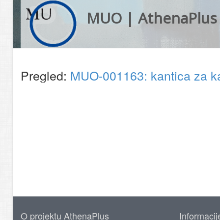
MUO | AthenaPlus
Pregled:
MUO-001163: kantica za 
O projektu AthenaPlus
Informacij