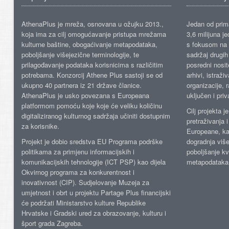
AthenaPlus je mreža, osnovana u ožujku 2013.,
Jedan od prima
koja ima za cilj omogućavanje pristupa mrežama
3,6 milijuna j
kulturne baštine, obogaćivanje metapodataka,
s fokusom na s
poboljšanje višejezične terminologije, te
sadržaj drugih 
prilagođavanje podataka korisnicima s različitim
posredni nosite
potrebama. Konzorcij Athene Plus sastoji se od
arhivi, istraži
ukupno 40 partnera iz 21 države članice.
organizacije, 
AthenaPlus je usko povezana s Europeana
uključen i priv
platformom pomoću koje koje će veliku količinu
Cilj projekta 
digitaliziranog kulturnog sadržaja učiniti dostupnim
pretraživanja 
za korisnike.
Europeane, kao
Projekt je dobio sredstva EU Programa podrške
dogradnja više
politikama za primjenu informacijskih i
poboljšanje kv
komunikacijskih tehnologije (ICT PSP) kao dijela
metapodataka
Okvirnog programa za konkurentnost i
inovativnost (CIP). Sudjelovanje Muzeja za
umjetnost i obrt u projektu Partage Plus financijski
će podržati Ministarstvo kulture Republike
Hrvatske i Gradski ured za obrazovanje, kulturu i
šport grada Zagreba.