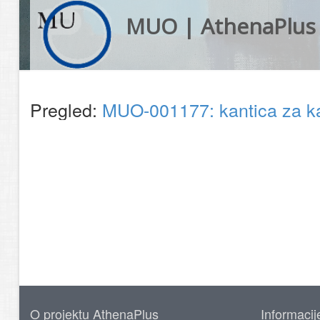
MUO | AthenaPlus
Pregled:
MUO-001177: kantica za 
O projektu AthenaPlus
Informacij