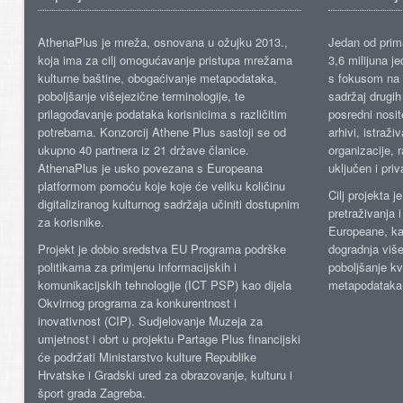
AthenaPlus je mreža, osnovana u ožujku 2013.,
Jedan od prima
koja ima za cilj omogućavanje pristupa mrežama
3,6 milijuna j
kulturne baštine, obogaćivanje metapodataka,
s fokusom na s
poboljšanje višejezične terminologije, te
sadržaj drugih 
prilagođavanje podataka korisnicima s različitim
posredni nosite
potrebama. Konzorcij Athene Plus sastoji se od
arhivi, istraži
ukupno 40 partnera iz 21 države članice.
organizacije, 
AthenaPlus je usko povezana s Europeana
uključen i priv
platformom pomoću koje koje će veliku količinu
Cilj projekta 
digitaliziranog kulturnog sadržaja učiniti dostupnim
pretraživanja 
za korisnike.
Europeane, kao
Projekt je dobio sredstva EU Programa podrške
dogradnja više
politikama za primjenu informacijskih i
poboljšanje kv
komunikacijskih tehnologije (ICT PSP) kao dijela
metapodataka
Okvirnog programa za konkurentnost i
inovativnost (CIP). Sudjelovanje Muzeja za
umjetnost i obrt u projektu Partage Plus financijski
će podržati Ministarstvo kulture Republike
Hrvatske i Gradski ured za obrazovanje, kulturu i
šport grada Zagreba.