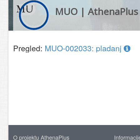
MUO | AthenaPlus
Pregled:
MUO-002033: pladanj
O projektu AthenaPlus
Informacij