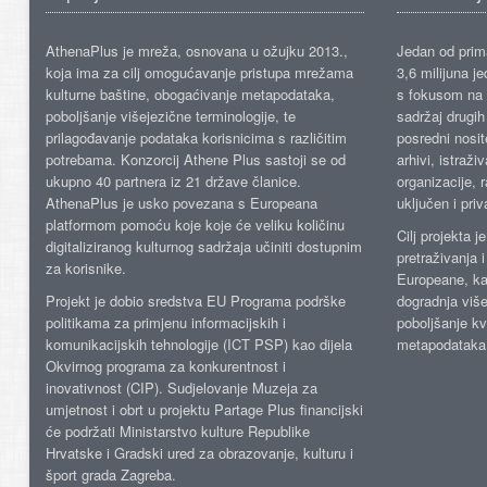
AthenaPlus je mreža, osnovana u ožujku 2013.,
Jedan od prima
koja ima za cilj omogućavanje pristupa mrežama
3,6 milijuna j
kulturne baštine, obogaćivanje metapodataka,
s fokusom na s
poboljšanje višejezične terminologije, te
sadržaj drugih 
prilagođavanje podataka korisnicima s različitim
posredni nosite
potrebama. Konzorcij Athene Plus sastoji se od
arhivi, istraži
ukupno 40 partnera iz 21 države članice.
organizacije, 
AthenaPlus je usko povezana s Europeana
uključen i priv
platformom pomoću koje koje će veliku količinu
Cilj projekta 
digitaliziranog kulturnog sadržaja učiniti dostupnim
pretraživanja 
za korisnike.
Europeane, kao
Projekt je dobio sredstva EU Programa podrške
dogradnja više
politikama za primjenu informacijskih i
poboljšanje kv
komunikacijskih tehnologije (ICT PSP) kao dijela
metapodataka
Okvirnog programa za konkurentnost i
inovativnost (CIP). Sudjelovanje Muzeja za
umjetnost i obrt u projektu Partage Plus financijski
će podržati Ministarstvo kulture Republike
Hrvatske i Gradski ured za obrazovanje, kulturu i
šport grada Zagreba.