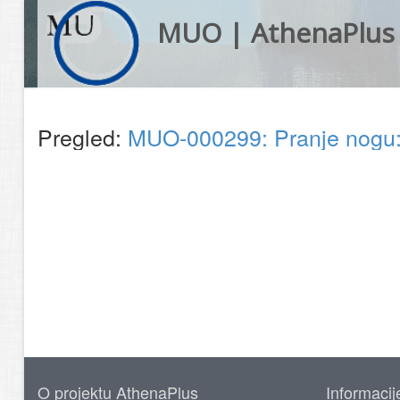
MUO | AthenaPlus
Pregled:
MUO-000299: Pranje nogu: 
O projektu AthenaPlus
Informacij