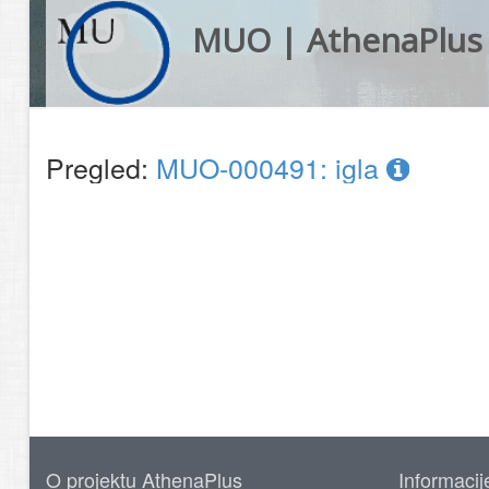
MUO | AthenaPlus
Pregled:
MUO-000491: igla
O projektu AthenaPlus
Informacij