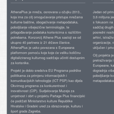
AthenaPlus je mreža, osnovana u ožujku 2013.,
Jedan od prima
koja ima za cilj omogućavanje pristupa mrežama
3,6 milijuna j
kulturne baštine, obogaćivanje metapodataka,
s fokusom na s
poboljšanje višejezične terminologije, te
sadržaj drugih 
prilagođavanje podataka korisnicima s različitim
posredni nosite
potrebama. Konzorcij Athene Plus sastoji se od
arhivi, istraži
ukupno 40 partnera iz 21 države članice.
organizacije, 
AthenaPlus je usko povezana s Europeana
uključen i priv
platformom pomoću koje koje će veliku količinu
Cilj projekta 
digitaliziranog kulturnog sadržaja učiniti dostupnim
pretraživanja 
za korisnike.
Europeane, kao
Projekt je dobio sredstva EU Programa podrške
dogradnja više
politikama za primjenu informacijskih i
poboljšanje kv
komunikacijskih tehnologije (ICT PSP) kao dijela
metapodataka
Okvirnog programa za konkurentnost i
inovativnost (CIP). Sudjelovanje Muzeja za
umjetnost i obrt u projektu Partage Plus financijski
će podržati Ministarstvo kulture Republike
Hrvatske i Gradski ured za obrazovanje, kulturu i
šport grada Zagreba.