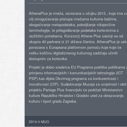
AthenaPlus je mreža, osnovana u ožujku 2013., koja ima z
cilj omogućavanje pristupa mrežama kulturne baštine,
obogaćivanje metapodataka, poboljšanje višejezične
terminologije, te prilagođavanje podataka korisnicima s
različitim potrebama. Konzorcij Athene Plus sastoji se od
ukupno 40 partnera iz 21 države članice. AthenaPlus je us
povezana s Europeana platformom pomoću koje koje će
veliku količinu digitaliziranog kulturnog sadržaja učiniti
dostupnim za korisnike.
Projekt je dobio sredstva EU Programa podrške politikama 
primjenu informacijskih i komunikacijskih tehnologije (ICT
PSP) kao dijela Okvirnog programa za konkurentnost i
inovativnost (CIP). Sudjelovanje Muzeja za umjetnost i obrt
projektu Partage Plus financijski će podržati Ministarstvo
kulture Republike Hrvatske i Gradski ured za obrazovanje,
kulturu i šport grada Zagreba.
2014 © MUO