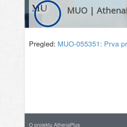
MUO | Athena
Pregled:
MUO-055351: Prva prič
O projektu AthenaPlus