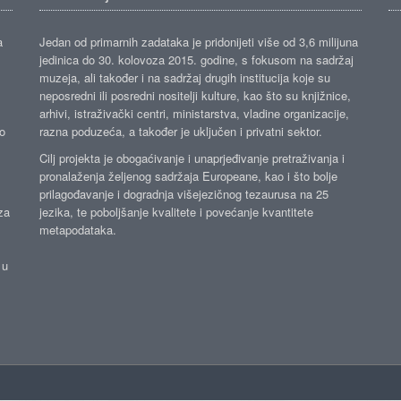
a
Jedan od primarnih zadataka je pridonijeti više od 3,6 milijuna
jedinica do 30. kolovoza 2015. godine, s fokusom na sadržaj
muzeja, ali također i na sadržaj drugih institucija koje su
neposredni ili posredni nositelji kulture, kao što su knjižnice,
arhivi, istraživački centri, ministarstva, vladine organizacije,
ko
razna poduzeća, a također je uključen i privatni sektor.
Cilj projekta je obogaćivanje i unaprjeđivanje pretraživanja i
pronalaženja željenog sadržaja Europeane, kao i što bolje
prilagođavanje i dogradnja višejezičnog tezaurusa na 25
za
jezika, te poboljšanje kvalitete i povećanje kvantitete
metapodataka.
 u