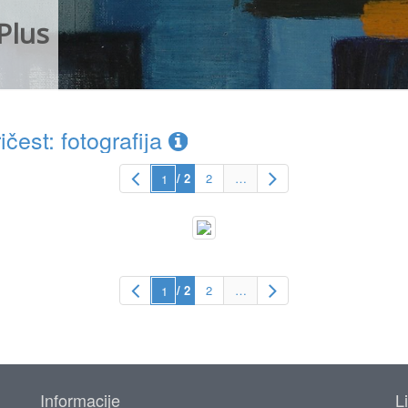
Plus
est: fotografija
/ 2
2
…
/ 2
2
…
Informacije
L