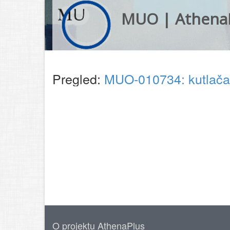
MUO | Athena
Pregled:
MUO-010734: kutlač
O projektu AthenaPlus