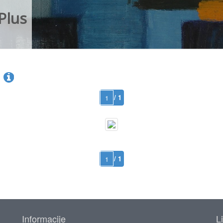
Plus
a
/ 1
/ 1
Informacije
L