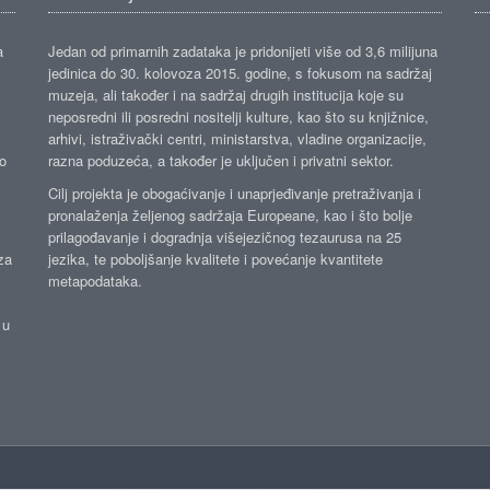
a
Jedan od primarnih zadataka je pridonijeti više od 3,6 milijuna
jedinica do 30. kolovoza 2015. godine, s fokusom na sadržaj
muzeja, ali također i na sadržaj drugih institucija koje su
neposredni ili posredni nositelji kulture, kao što su knjižnice,
arhivi, istraživački centri, ministarstva, vladine organizacije,
ko
razna poduzeća, a također je uključen i privatni sektor.
Cilj projekta je obogaćivanje i unaprjeđivanje pretraživanja i
pronalaženja željenog sadržaja Europeane, kao i što bolje
prilagođavanje i dogradnja višejezičnog tezaurusa na 25
za
jezika, te poboljšanje kvalitete i povećanje kvantitete
metapodataka.
 u