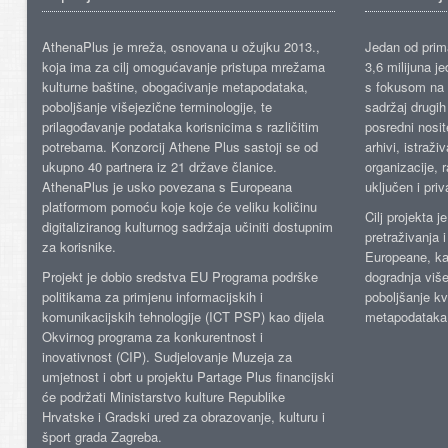
AthenaPlus je mreža, osnovana u ožujku 2013.,
Jedan od prima
koja ima za cilj omogućavanje pristupa mrežama
3,6 milijuna j
kulturne baštine, obogaćivanje metapodataka,
s fokusom na s
poboljšanje višejezične terminologije, te
sadržaj drugih 
prilagođavanje podataka korisnicima s različitim
posredni nosite
potrebama. Konzorcij Athene Plus sastoji se od
arhivi, istraži
ukupno 40 partnera iz 21 države članice.
organizacije, 
AthenaPlus je usko povezana s Europeana
uključen i priv
platformom pomoću koje koje će veliku količinu
Cilj projekta 
digitaliziranog kulturnog sadržaja učiniti dostupnim
pretraživanja 
za korisnike.
Europeane, kao
Projekt je dobio sredstva EU Programa podrške
dogradnja više
politikama za primjenu informacijskih i
poboljšanje kv
komunikacijskih tehnologije (ICT PSP) kao dijela
metapodataka
Okvirnog programa za konkurentnost i
inovativnost (CIP). Sudjelovanje Muzeja za
umjetnost i obrt u projektu Partage Plus financijski
će podržati Ministarstvo kulture Republike
Hrvatske i Gradski ured za obrazovanje, kulturu i
šport grada Zagreba.