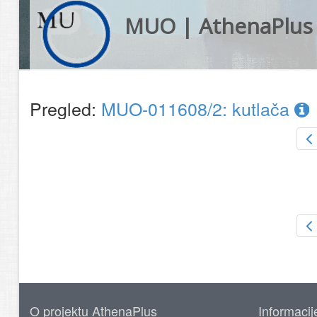
MUO | AthenaPlus
Pregled:
MUO-011608/2: kutlača
O projektu AthenaPlus
Informacij