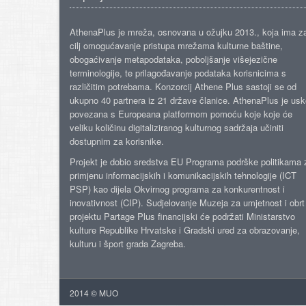
AthenaPlus je mreža, osnovana u ožujku 2013., koja ima z
cilj omogućavanje pristupa mrežama kulturne baštine,
obogaćivanje metapodataka, poboljšanje višejezične
terminologije, te prilagođavanje podataka korisnicima s
različitim potrebama. Konzorcij Athene Plus sastoji se od
ukupno 40 partnera iz 21 države članice. AthenaPlus je us
povezana s Europeana platformom pomoću koje koje će
veliku količinu digitaliziranog kulturnog sadržaja učiniti
dostupnim za korisnike.
Projekt je dobio sredstva EU Programa podrške politikama 
primjenu informacijskih i komunikacijskih tehnologije (ICT
PSP) kao dijela Okvirnog programa za konkurentnost i
inovativnost (CIP). Sudjelovanje Muzeja za umjetnost i obrt
projektu Partage Plus financijski će podržati Ministarstvo
kulture Republike Hrvatske i Gradski ured za obrazovanje,
kulturu i šport grada Zagreba.
2014 © MUO