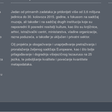
a
Jedan od primarnih zadataka je pridonijeti više od 3,6 milijuna
jedinica do 30. kolovoza 2015. godine, s fokusom na sadržaj
muzeja, ali također i na sadržaj drugih institucija koje su
neposredni ili posredni nositelji kulture, kao što su knjižnice,
arhivi, istraživački centri, ministarstva, vladine organizacije,
ko
razna poduzeća, a također je uključen i privatni sektor.
Cilj projekta je obogaćivanje i unaprjeđivanje pretraživanja i
pronalaženja željenog sadržaja Europeane, kao i što bolje
prilagođavanje i dogradnja višejezičnog tezaurusa na 25
za
jezika, te poboljšanje kvalitete i povećanje kvantitete
metapodataka.
 u