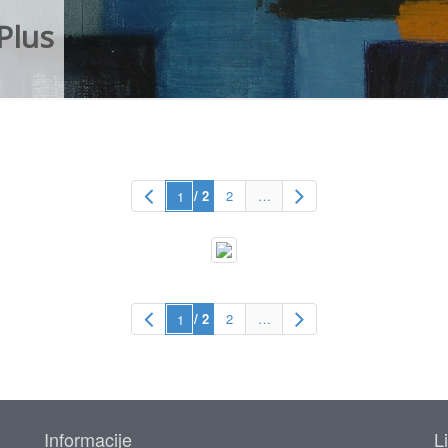
Plus
/ 2
2
…
/ 2
2
…
Informacije
L