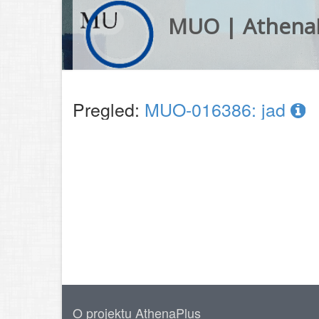
MUO | Athena
Pregled:
MUO-016386: jad
O projektu AthenaPlus