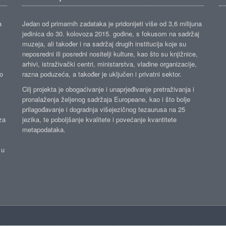
a
Jedan od primarnih zadataka je pridonijeti više od 3,6 milijuna
jedinica do 30. kolovoza 2015. godine, s fokusom na sadržaj
muzeja, ali također i na sadržaj drugih institucija koje su
neposredni ili posredni nositelji kulture, kao što su knjižnice,
arhivi, istraživački centri, ministarstva, vladine organizacije,
ko
razna poduzeća, a također je uključen i privatni sektor.
Cilj projekta je obogaćivanje i unaprjeđivanje pretraživanja i
pronalaženja željenog sadržaja Europeane, kao i što bolje
prilagođavanje i dogradnja višejezičnog tezaurusa na 25
za
jezika, te poboljšanje kvalitete i povećanje kvantitete
metapodataka.
 u