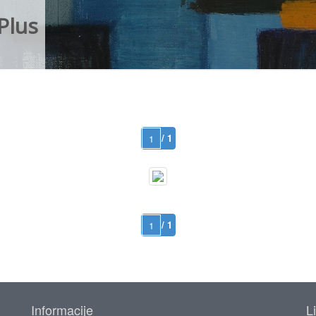
Plus
/ 1
/ 1
Informacije
L