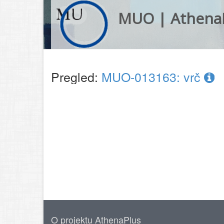
MUO | Athena
Pregled:
MUO-013163: vrč
O projektu AthenaPlus