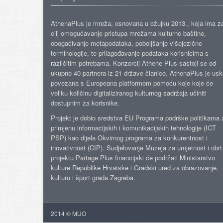
AthenaPlus je mreža, osnovana u ožujku 2013., koja ima z
cilj omogućavanje pristupa mrežama kulturne baštine,
obogaćivanje metapodataka, poboljšanje višejezične
terminologije, te prilagođavanje podataka korisnicima s
različitim potrebama. Konzorcij Athene Plus sastoji se od
ukupno 40 partnera iz 21 države članice. AthenaPlus je us
povezana s Europeana platformom pomoću koje koje će
veliku količinu digitaliziranog kulturnog sadržaja učiniti
dostupnim za korisnike.
Projekt je dobio sredstva EU Programa podrške politikama 
primjenu informacijskih i komunikacijskih tehnologije (ICT
PSP) kao dijela Okvirnog programa za konkurentnost i
inovativnost (CIP). Sudjelovanje Muzeja za umjetnost i obrt
projektu Partage Plus financijski će podržati Ministarstvo
kulture Republike Hrvatske i Gradski ured za obrazovanje,
kulturu i šport grada Zagreba.
2014 © MUO