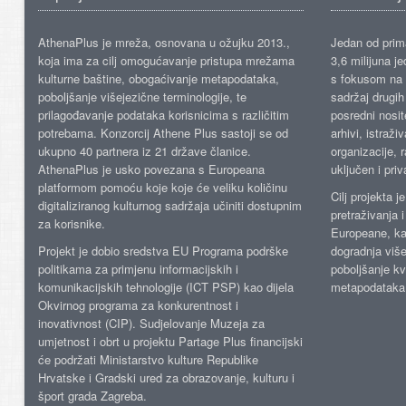
AthenaPlus je mreža, osnovana u ožujku 2013.,
Jedan od prima
koja ima za cilj omogućavanje pristupa mrežama
3,6 milijuna j
kulturne baštine, obogaćivanje metapodataka,
s fokusom na s
poboljšanje višejezične terminologije, te
sadržaj drugih 
prilagođavanje podataka korisnicima s različitim
posredni nosite
potrebama. Konzorcij Athene Plus sastoji se od
arhivi, istraži
ukupno 40 partnera iz 21 države članice.
organizacije, 
AthenaPlus je usko povezana s Europeana
uključen i priv
platformom pomoću koje koje će veliku količinu
Cilj projekta 
digitaliziranog kulturnog sadržaja učiniti dostupnim
pretraživanja 
za korisnike.
Europeane, kao
Projekt je dobio sredstva EU Programa podrške
dogradnja više
politikama za primjenu informacijskih i
poboljšanje kv
komunikacijskih tehnologije (ICT PSP) kao dijela
metapodataka
Okvirnog programa za konkurentnost i
inovativnost (CIP). Sudjelovanje Muzeja za
umjetnost i obrt u projektu Partage Plus financijski
će podržati Ministarstvo kulture Republike
Hrvatske i Gradski ured za obrazovanje, kulturu i
šport grada Zagreba.