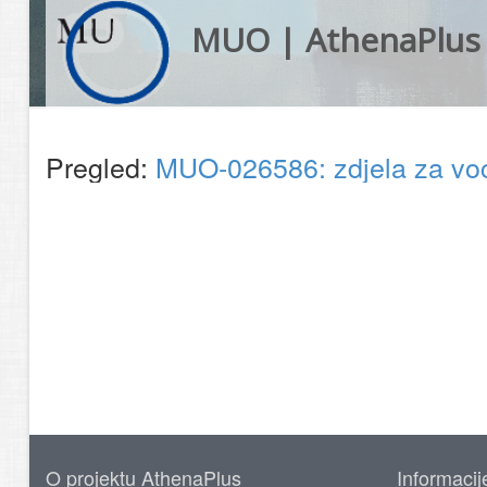
MUO | AthenaPlus
Pregled:
MUO-026586: zdjela za v
O projektu AthenaPlus
Informacij