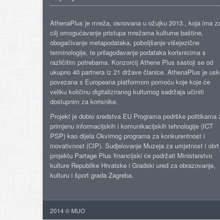
AthenaPlus je mreža, osnovana u ožujku 2013., koja ima z
cilj omogućavanje pristupa mrežama kulturne baštine,
obogaćivanje metapodataka, poboljšanje višejezične
terminologije, te prilagođavanje podataka korisnicima s
različitim potrebama. Konzorcij Athene Plus sastoji se od
ukupno 40 partnera iz 21 države članice. AthenaPlus je us
povezana s Europeana platformom pomoću koje koje će
veliku količinu digitaliziranog kulturnog sadržaja učiniti
dostupnim za korisnike.
Projekt je dobio sredstva EU Programa podrške politikama 
primjenu informacijskih i komunikacijskih tehnologije (ICT
PSP) kao dijela Okvirnog programa za konkurentnost i
inovativnost (CIP). Sudjelovanje Muzeja za umjetnost i obrt
projektu Partage Plus financijski će podržati Ministarstvo
kulture Republike Hrvatske i Gradski ured za obrazovanje,
kulturu i šport grada Zagreba.
2014 © MUO