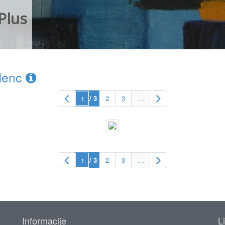
Plus
denc
/ 3
2
3
…
/ 3
2
3
…
Informacije
L