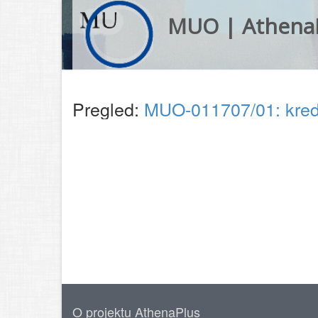
MUO | Athena
Pregled:
MUO-011707/01: kre
O projektu AthenaPlus