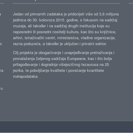
a
Jedan od primarnih zadataka je pridonijeti više od 3,6 milijuna
jedinica do 30. kolovoza 2015. godine, s fokusom na sadržaj
muzeja, ali također i na sadržaj drugih institucija koje su
neposredni ili posredni nositelji kulture, kao što su knjižnice,
arhivi, istraživački centri, ministarstva, vladine organizacije,
ko
razna poduzeća, a također je uključen i privatni sektor.
Cilj projekta je obogaćivanje i unaprjeđivanje pretraživanja i
pronalaženja željenog sadržaja Europeane, kao i što bolje
prilagođavanje i dogradnja višejezičnog tezaurusa na 25
za
jezika, te poboljšanje kvalitete i povećanje kvantitete
metapodataka.
 u