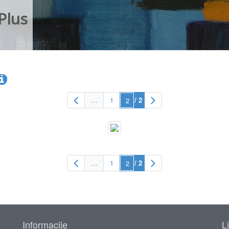
Plus
…
1
/ 2
…
1
/ 2
Informacije
L