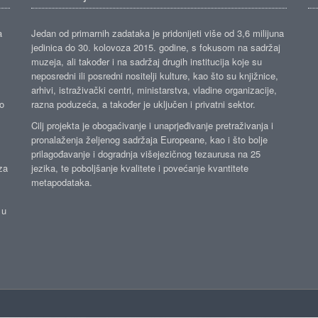
a
Jedan od primarnih zadataka je pridonijeti više od 3,6 milijuna
jedinica do 30. kolovoza 2015. godine, s fokusom na sadržaj
muzeja, ali također i na sadržaj drugih institucija koje su
neposredni ili posredni nositelji kulture, kao što su knjižnice,
arhivi, istraživački centri, ministarstva, vladine organizacije,
ko
razna poduzeća, a također je uključen i privatni sektor.
Cilj projekta je obogaćivanje i unaprjeđivanje pretraživanja i
pronalaženja željenog sadržaja Europeane, kao i što bolje
prilagođavanje i dogradnja višejezičnog tezaurusa na 25
za
jezika, te poboljšanje kvalitete i povećanje kvantitete
metapodataka.
 u