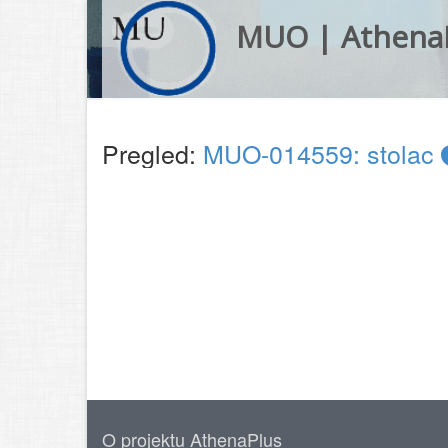
MUO | Athena
Pregled:
MUO-014559: stolac
O projektu AthenaPlus