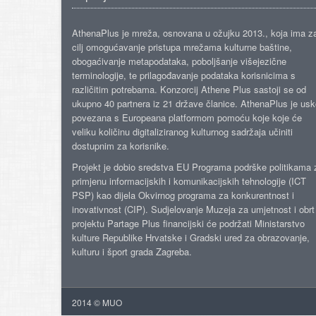
AthenaPlus je mreža, osnovana u ožujku 2013., koja ima z
cilj omogućavanje pristupa mrežama kulturne baštine,
obogaćivanje metapodataka, poboljšanje višejezične
terminologije, te prilagođavanje podataka korisnicima s
različitim potrebama. Konzorcij Athene Plus sastoji se od
ukupno 40 partnera iz 21 države članice. AthenaPlus je us
povezana s Europeana platformom pomoću koje koje će
veliku količinu digitaliziranog kulturnog sadržaja učiniti
dostupnim za korisnike.
Projekt je dobio sredstva EU Programa podrške politikama 
primjenu informacijskih i komunikacijskih tehnologije (ICT
PSP) kao dijela Okvirnog programa za konkurentnost i
inovativnost (CIP). Sudjelovanje Muzeja za umjetnost i obrt
projektu Partage Plus financijski će podržati Ministarstvo
kulture Republike Hrvatske i Gradski ured za obrazovanje,
kulturu i šport grada Zagreba.
2014 © MUO